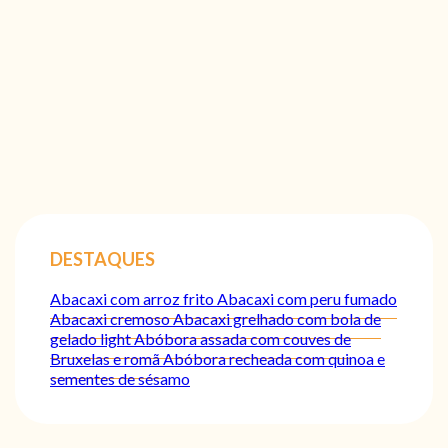
DESTAQUES
Abacaxi com arroz frito
Abacaxi com peru fumado
Abacaxi cremoso
Abacaxi grelhado com bola de
gelado light
Abóbora assada com couves de
Bruxelas e romã
Abóbora recheada com quinoa e
sementes de sésamo