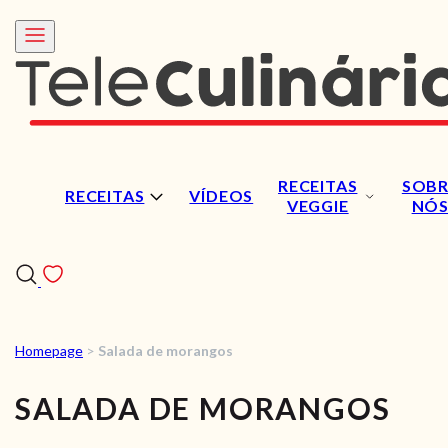
RECEITAS
SOBR
RECEITAS
VÍDEOS
VEGGIE
NÓ
Homepage
>
Salada de morangos
RECEITAS
SALADA DE MORANGOS
VÍDEOS