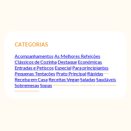
CATEGORIAS
Acompanhamentos
As Melhores Refeições
Clássicos de Cozinha
Destaque
Económicas
Entradas e Petiscos
Especial
Para principiantes
Pequenas Tentações
Prato Principal
Rápidas
Receba em Casa
Receitas Vegan
Saladas
Saudáveis
Sobremesas
Sopas