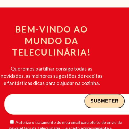
BEM-VINDO AO
MUNDO DA
TELECULINÁRIA!
Queremos partilhar consigo todas as
novidades, as melhores sugestões de receitas
e fantásticas dicas para o ajudar na cozinha.
Autorizo o tratamento do meu email para efeito de envio de
newsletters da Teleculinária. Li e aceito expressamente a