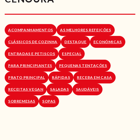
RECEITAS VEGGIE
SOBRE NÓS
ACOMPANHAMENTOS
AS MELHORES REFEIÇÕES
LOJA ONLINE
CLÁSSICOS DE COZINHA
DESTAQUE
ECONÓMICAS
BLOG
ENTRADAS E PETISCOS
ESPECIAL
PARA PRINCIPIANTES
PEQUENAS TENTAÇÕES
PRATO PRINCIPAL
RÁPIDAS
RECEBA EM CASA
RECEITAS VEGAN
SALADAS
SAUDÁVEIS
SOBREMESAS
SOPAS