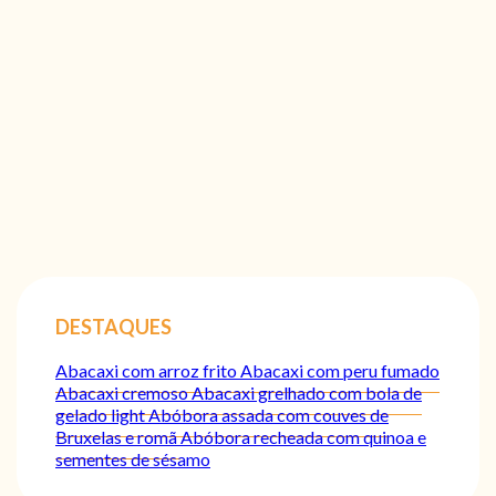
DESTAQUES
Abacaxi com arroz frito
Abacaxi com peru fumado
Abacaxi cremoso
Abacaxi grelhado com bola de
gelado light
Abóbora assada com couves de
Bruxelas e romã
Abóbora recheada com quinoa e
sementes de sésamo