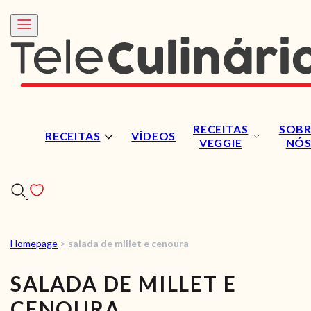
RECEITAS
SOBR
RECEITAS
VÍDEOS
VEGGIE
NÓ
Homepage
>
salada de millet e cenoura
RECEITAS
SALADA DE MILLET E
VÍDEOS
CENOURA