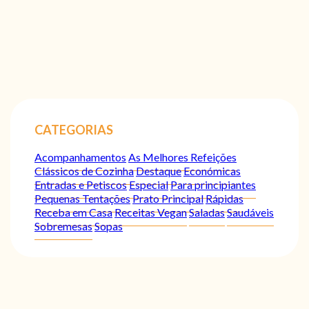
CATEGORIAS
Acompanhamentos
As Melhores Refeições
Clássicos de Cozinha
Destaque
Económicas
Entradas e Petiscos
Especial
Para principiantes
Pequenas Tentações
Prato Principal
Rápidas
Receba em Casa
Receitas Vegan
Saladas
Saudáveis
Sobremesas
Sopas