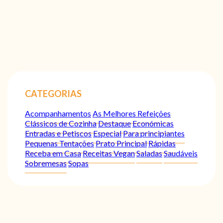
CATEGORIAS
Acompanhamentos
As Melhores Refeições
Clássicos de Cozinha
Destaque
Económicas
Entradas e Petiscos
Especial
Para principiantes
Pequenas Tentações
Prato Principal
Rápidas
Receba em Casa
Receitas Vegan
Saladas
Saudáveis
Sobremesas
Sopas