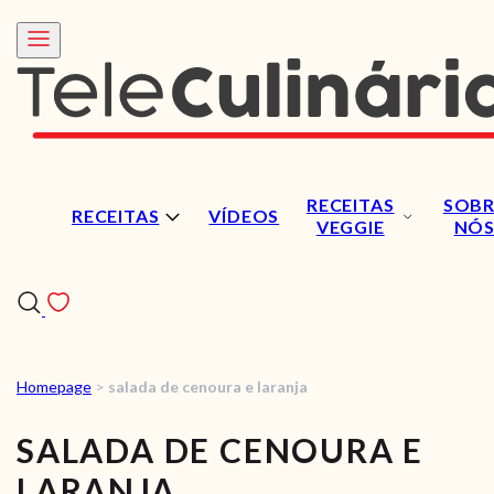
RECEITAS
SOBR
RECEITAS
VÍDEOS
VEGGIE
NÓ
Homepage
>
salada de cenoura e laranja
RECEITAS
SALADA DE CENOURA E
VÍDEOS
LARANJA