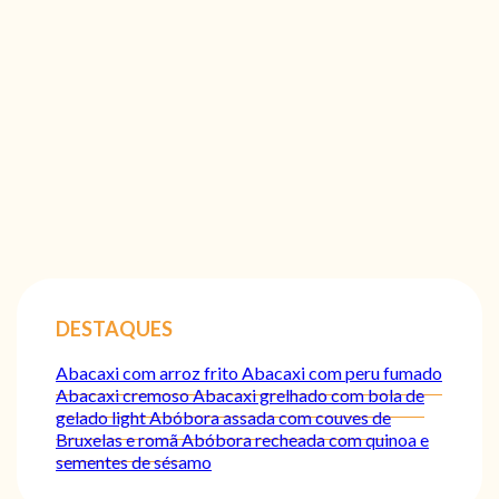
DESTAQUES
Abacaxi com arroz frito
Abacaxi com peru fumado
Abacaxi cremoso
Abacaxi grelhado com bola de
gelado light
Abóbora assada com couves de
Bruxelas e romã
Abóbora recheada com quinoa e
sementes de sésamo