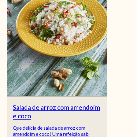
Salada de arroz com amendoim
e coco
Que delícia de salada de arroz com
amendoim e coco! Uma refeição sab