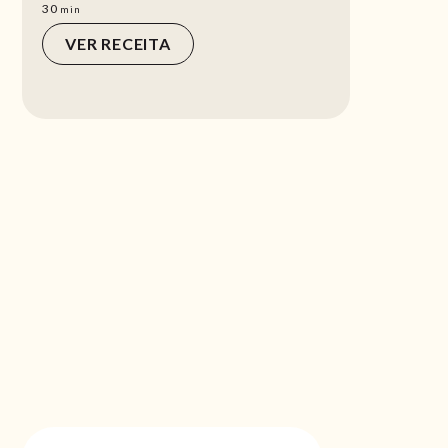
min
30
min
VER RECEITA