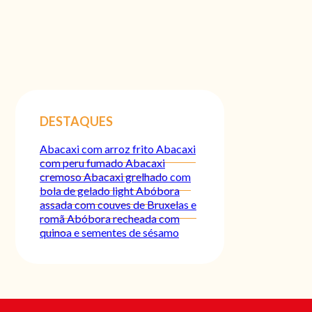
DESTAQUES
Abacaxi com arroz frito
Abacaxi
com peru fumado
Abacaxi
cremoso
Abacaxi grelhado com
bola de gelado light
Abóbora
assada com couves de Bruxelas e
romã
Abóbora recheada com
quinoa e sementes de sésamo