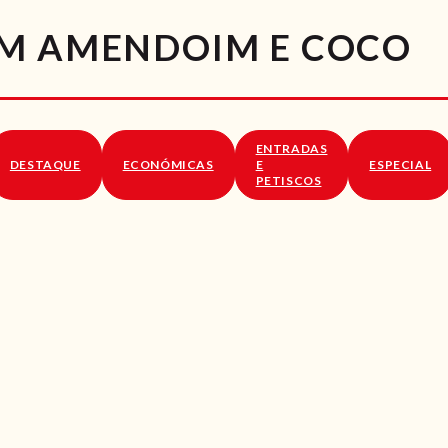
RECEITAS
OM AMENDOIM E COCO
VÍDEOS
RECEITAS VEGGIE
ENTRADAS
SOBRE NÓS
DESTAQUE
ECONÓMICAS
E
ESPECIAL
PETISCOS
LOJA ONLINE
BLOG