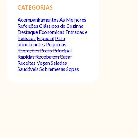
CATEGORIAS
Acompanhamentos
As Melhores
Refeições
Clássicos de Cozinha
Destaque
Económicas
Entradas e
Petiscos
Especial
Para
principiantes
Pequenas
Tentações
Prato Principal
Rápidas
Receba em Casa
Receitas Vegan
Saladas
Saudáveis
Sobremesas
Sopas