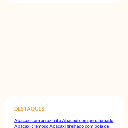
DESTAQUES
Abacaxi com arroz frito
Abacaxi com peru fumado
Abacaxi cremoso
Abacaxi grelhado com bola de