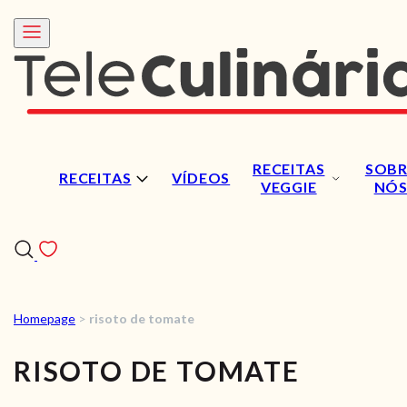
RECEITAS
SOBR
RECEITAS
VÍDEOS
VEGGIE
NÓ
Homepage
>
risoto de tomate
RECEITAS
RISOTO DE TOMATE
VÍDEOS