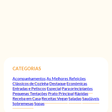
CATEGORIAS
Acompanhamentos
As Melhores Refeições
Clássicos de Cozinha
Destaque
Económicas
Entradas e Petiscos
Especial
Para principiantes
Pequenas Tentações
Prato Principal
Rápidas
Receba em Casa
Receitas Vegan
Saladas
Saudáveis
Sobremesas
Sopas