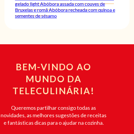
gelado light
Abóbora assada com couves de
Bruxelas e romã
Abóbora recheada com quinoa e
sementes de sésamo
BEM-VINDO AO
MUNDO DA
TELECULINÁRIA!
Queremos partilhar consigo todas as
novidades, as melhores sugestões de receitas
e fantásticas dicas para o ajudar na cozinha.