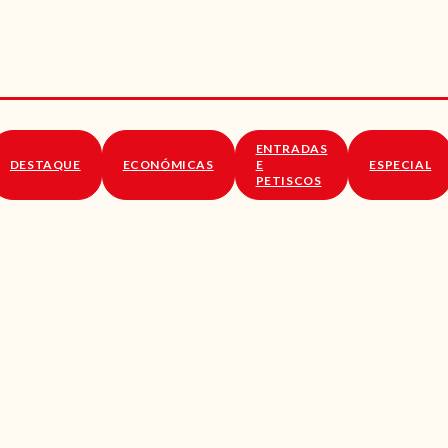
RECEITAS
VÍDEOS
RECEITAS VEGGIE
ENTRADAS
SOBRE NÓS
DESTAQUE
ECONÓMICAS
E
ESPECIAL
PETISCOS
LOJA ONLINE
BLOG