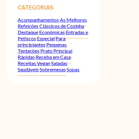
CATEGORIAS
Acompanhamentos
As Melhores
Refeições
Clássicos de Cozinha
Destaque
Económicas
Entradas e
Petiscos
Especial
Para
principiantes
Pequenas
Tentações
Prato Principal
Rápidas
Receba em Casa
Receitas Vegan
Saladas
Saudáveis
Sobremesas
Sopas