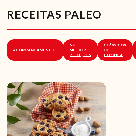
RECEITAS PALEO
AS
CLÁSSICOS
ACOMPANHAMENTOS
MELHORES
DE
REFEIÇÕES
COZINHA