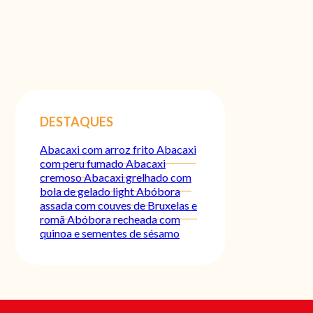
DESTAQUES
Abacaxi com arroz frito
Abacaxi
com peru fumado
Abacaxi
cremoso
Abacaxi grelhado com
bola de gelado light
Abóbora
assada com couves de Bruxelas e
romã
Abóbora recheada com
quinoa e sementes de sésamo