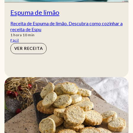
Espuma de limão
Receita de Espuma de limão. Descubra como cozinhar a
receita de Espu
hora
min
1
hora
10
min
Fácil
VER RECEITA