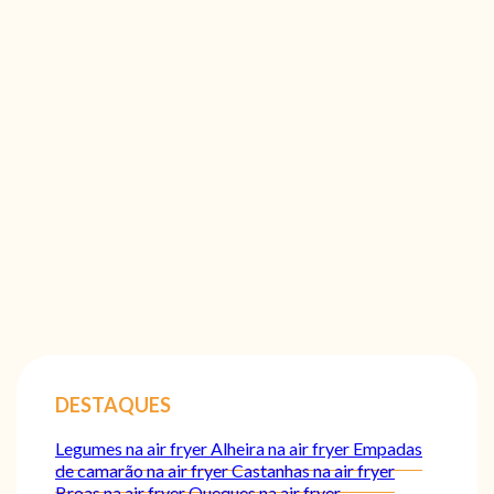
DESTAQUES
Legumes na air fryer
Alheira na air fryer
Empadas
de camarão na air fryer
Castanhas na air fryer
Broas na air fryer
Queques na air fryer