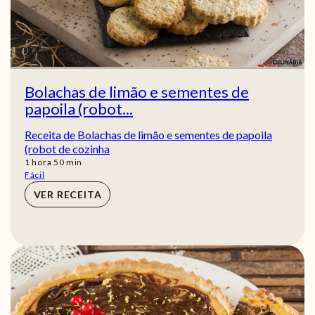
Bolachas de limão e sementes de
papoila (robot...
Receita de Bolachas de limão e sementes de papoila
(robot de cozinha
hora
min
1
hora
50
min
Fácil
VER RECEITA