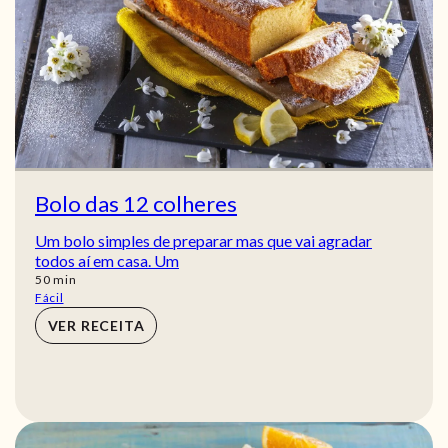
Bolo das 12 colheres
Um bolo simples de preparar mas que vai agradar
todos aí em casa. Um
min
50
min
Fácil
VER RECEITA