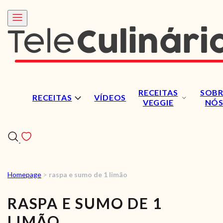
RECEITAS
SOBR
RECEITAS
VÍDEOS
VEGGIE
NÓ
Homepage
>
raspa e sumo de 1 limão
RECEITAS
RASPA E SUMO DE 1
VÍDEOS
LIMÃO