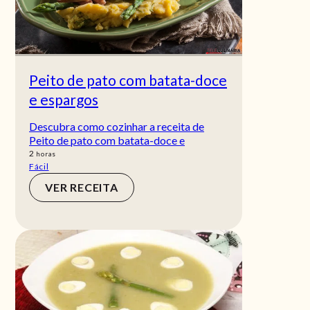
Peito de pato com batata-doce
e espargos
Descubra como cozinhar a receita de
Peito de pato com batata-doce e
horas
2
horas
Fácil
VER RECEITA