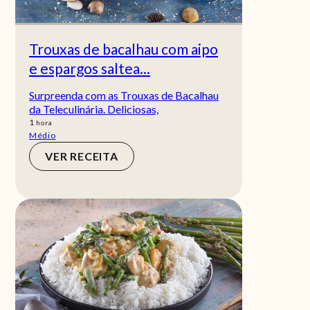
Trouxas de bacalhau com aipo
e espargos saltea...
Surpreenda com as Trouxas de Bacalhau
da Teleculinária. Deliciosas,
hora
1
hora
Médio
VER RECEITA