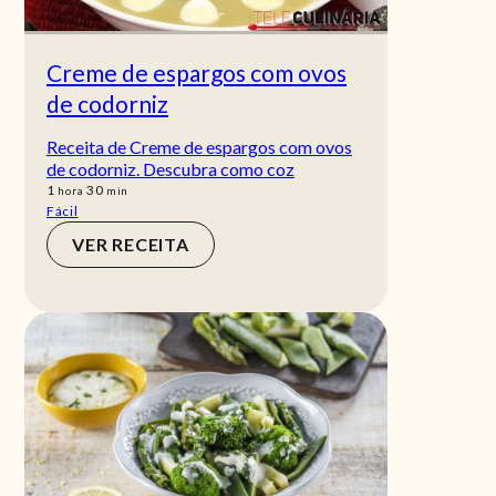
Creme de espargos com ovos
de codorniz
Receita de Creme de espargos com ovos
de codorniz. Descubra como coz
hora
min
1
30
hora
min
Fácil
VER RECEITA