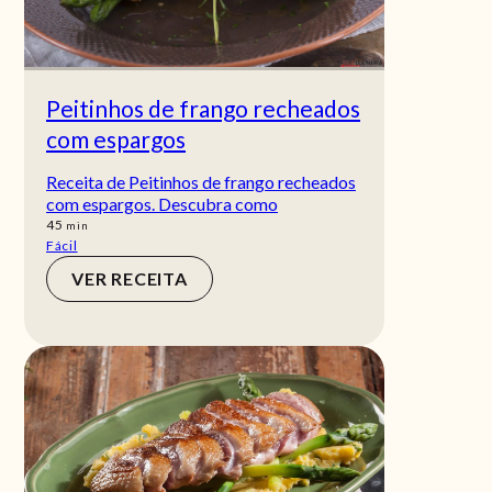
Peitinhos de frango recheados
com espargos
Receita de Peitinhos de frango recheados
com espargos. Descubra como
min
45
min
Fácil
VER RECEITA