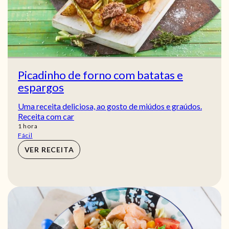
Picadinho de forno com batatas e
espargos
Uma receita deliciosa, ao gosto de miúdos e graúdos.
Receita com car
hora
1
hora
Fácil
VER RECEITA