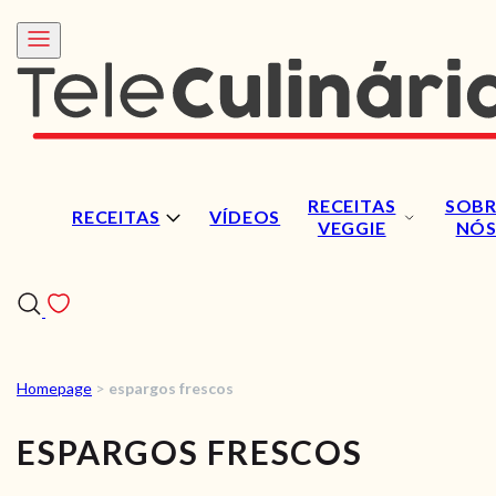
RECEITAS
SOBR
RECEITAS
VÍDEOS
VEGGIE
NÓ
Homepage
>
espargos frescos
RECEITAS
ESPARGOS FRESCOS
VÍDEOS