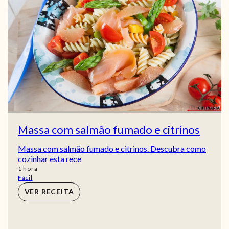
Massa com salmão fumado e citrinos
Massa com salmão fumado e citrinos. Descubra como
cozinhar esta rece
hora
1
hora
Fácil
VER RECEITA