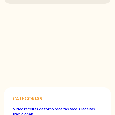
CATEGORIAS
Vídeo
receitas de forno
receitas faceis
receitas
tradicionais