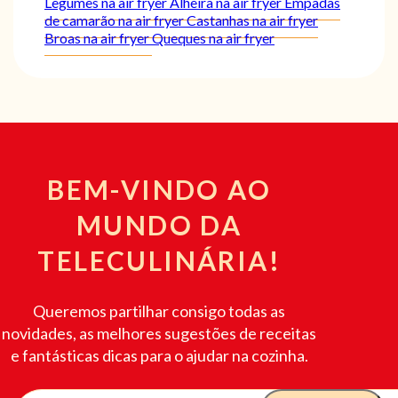
Legumes na air fryer
Alheira na air fryer
Empadas
de camarão na air fryer
Castanhas na air fryer
Broas na air fryer
Queques na air fryer
BEM-VINDO AO
MUNDO DA
TELECULINÁRIA!
Queremos partilhar consigo todas as
novidades, as melhores sugestões de receitas
e fantásticas dicas para o ajudar na cozinha.