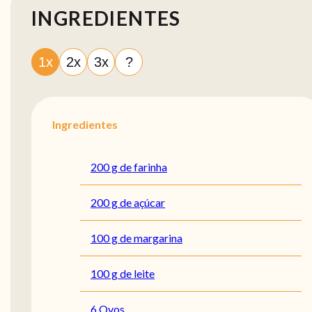
INGREDIENTES
1x
2x
3x
?
Ingredientes
200 g de farinha
200 g de açúcar
100 g de margarina
100 g de leite
6 Ovos