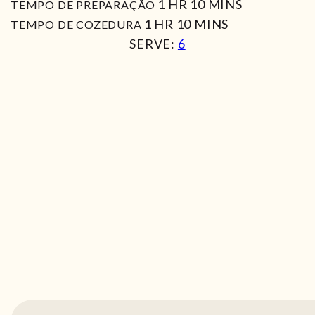
HORA
MIN
1
HR
10
MINS
TEMPO DE PREPARAÇÃO
HORA
MIN
1
HR
10
MINS
TEMPO DE COZEDURA
SERVE:
6