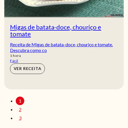
Migas de batata-doce, chouriço e
tomate
Receita de Migas de batata-doce, chouriço e tomate.
Descubra como co
hora
1
hora
Fácil
VER RECEITA
1
2
3