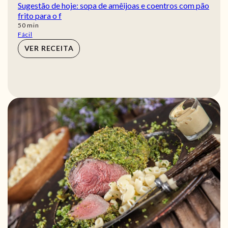
Sugestão de hoje: sopa de amêijoas e coentros com pão
frito para o f
min
50
min
Fácil
VER RECEITA