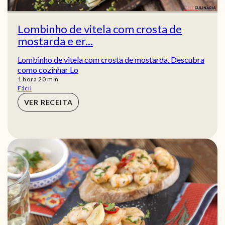
Lombinho de vitela com crosta de
mostarda e er...
Lombinho de vitela com crosta de mostarda. Descubra
como cozinhar Lo
hora
min
1
hora
20
min
Fácil
VER RECEITA