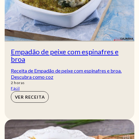
Empadão de peixe com espinafres e
broa
Receita de Empadão de peixe com espinafres e broa.
Descubra como coz
horas
2
horas
Fácil
VER RECEITA