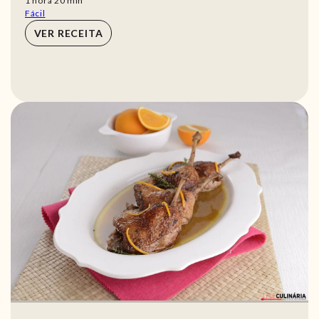
1
hora
20
min
Fácil
VER RECEITA