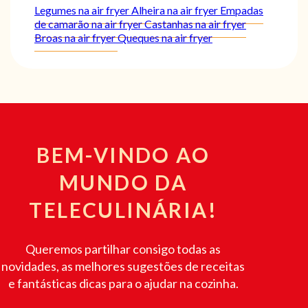
Legumes na air fryer
Alheira na air fryer
Empadas
de camarão na air fryer
Castanhas na air fryer
Broas na air fryer
Queques na air fryer
BEM-VINDO AO
MUNDO DA
TELECULINÁRIA!
Queremos partilhar consigo todas as
novidades, as melhores sugestões de receitas
e fantásticas dicas para o ajudar na cozinha.