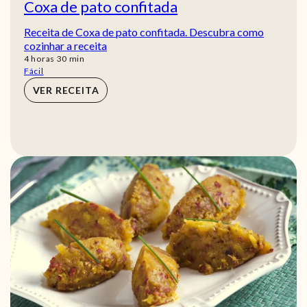
Coxa de pato confitada
Receita de Coxa de pato confitada. Descubra como
cozinhar a receita
horas
min
4
horas
30
min
Fácil
VER RECEITA