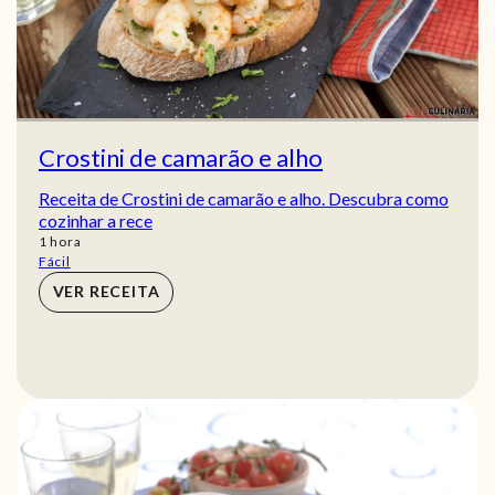
Crostini de camarão e alho
Receita de Crostini de camarão e alho. Descubra como
cozinhar a rece
hora
1
hora
Fácil
VER RECEITA