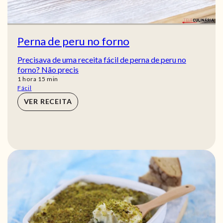
Perna de peru no forno
Precisava de uma receita fácil de perna de peru no
forno? Não precis
hora
min
1
hora
15
min
Fácil
VER RECEITA