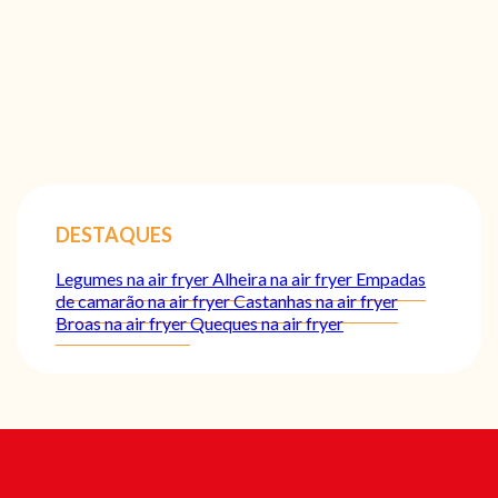
DESTAQUES
Legumes na air fryer
Alheira na air fryer
Empadas
de camarão na air fryer
Castanhas na air fryer
Broas na air fryer
Queques na air fryer