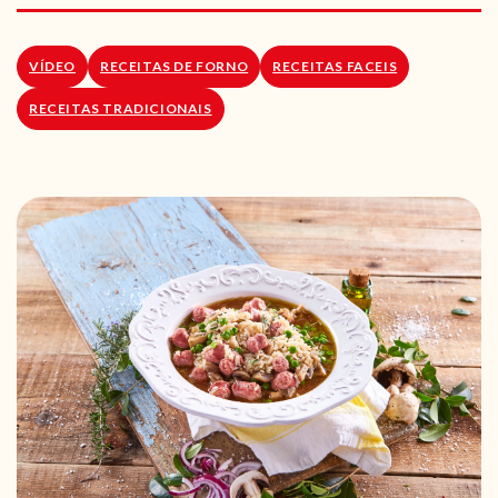
RECEITAS VEGGIE
SOBRE NÓS
VÍDEO
RECEITAS DE FORNO
RECEITAS FACEIS
RECEITAS TRADICIONAIS
LOJA ONLINE
BLOG