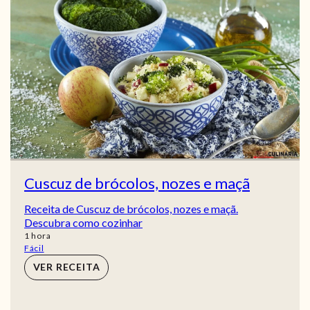
Cuscuz de brócolos, nozes e maçã
Receita de Cuscuz de brócolos, nozes e maçã.
Descubra como cozinhar
hora
1
hora
Fácil
VER RECEITA