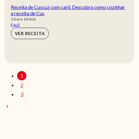
Receita de Cuscuz com caril. Descubra como cozinhar
a receita de Cus
hora
min
1
hora
10
min
Fácil
VER RECEITA
1
2
3