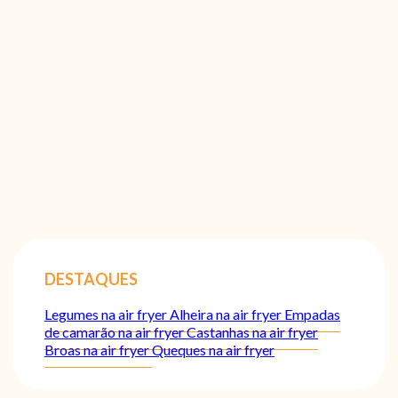
DESTAQUES
Legumes na air fryer
Alheira na air fryer
Empadas
de camarão na air fryer
Castanhas na air fryer
Broas na air fryer
Queques na air fryer