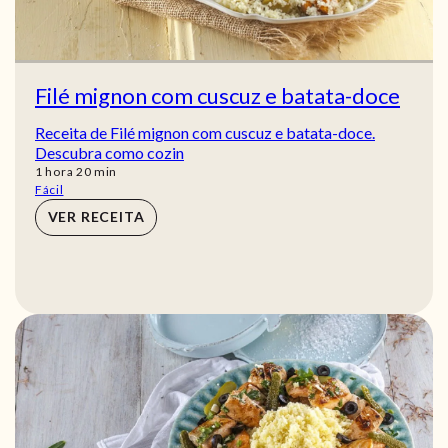
Filé mignon com cuscuz e batata-doce
Receita de Filé mignon com cuscuz e batata-doce.
Descubra como cozin
hora
min
1
hora
20
min
Fácil
VER RECEITA