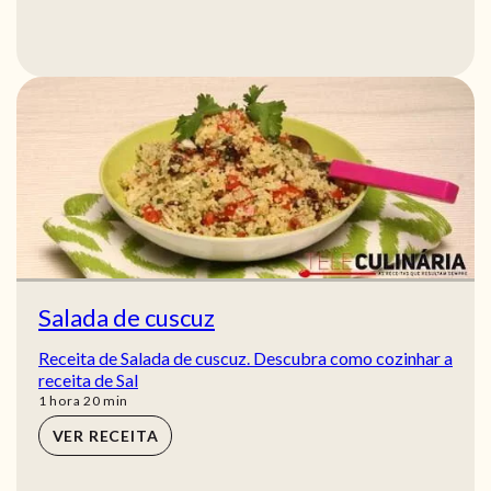
Salada de cuscuz
Receita de Salada de cuscuz. Descubra como cozinhar a
receita de Sal
hora
min
1
hora
20
min
VER RECEITA