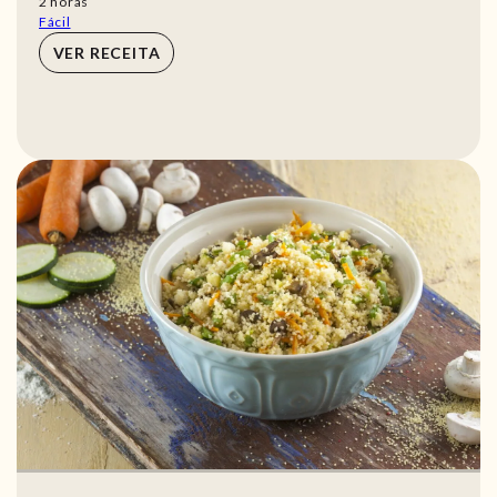
horas
2
horas
Fácil
VER RECEITA