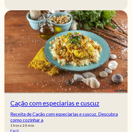
Cação com especiarias e cuscuz
Receita de Cação com especiarias e cuscuz. Descubra
como cozinhar a
hora
min
1
hora
20
min
Fácil