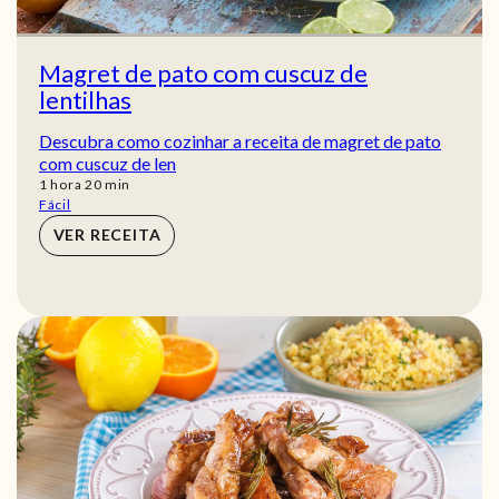
Magret de pato com cuscuz de
lentilhas
Descubra como cozinhar a receita de magret de pato
com cuscuz de len
hora
min
1
hora
20
min
Fácil
VER RECEITA