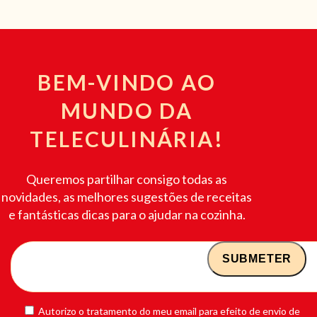
BEM-VINDO AO
MUNDO DA
TELECULINÁRIA!
Queremos partilhar consigo todas as
novidades, as melhores sugestões de receitas
e fantásticas dicas para o ajudar na cozinha.
Autorizo o tratamento do meu email para efeito de envio de