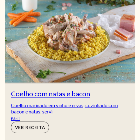
Coelho com natas e bacon
Coelho marinado em vinho e ervas, cozinhado com
bacon e natas, servi
Fácil
VER RECEITA