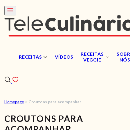
RECEITAS
SOBR
RECEITAS
VÍDEOS
VEGGIE
NÓ
Homepage
>
Croutons para acompanhar
RECEITAS
CROUTONS PARA
VÍDEOS
ACOMPANHAR