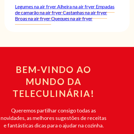
Legumes na air fryer
Alheira na air fryer
Empadas
de camarão na air fryer
Castanhas na air fryer
Broas na air fryer
Queques na air fryer
BEM-VINDO AO
MUNDO DA
TELECULINÁRIA!
Queremos partilhar consigo todas as
novidades, as melhores sugestões de receitas
e fantásticas dicas para o ajudar na cozinha.