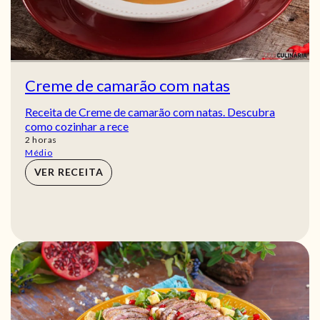
Creme de camarão com natas
Receita de Creme de camarão com natas. Descubra
como cozinhar a rece
horas
2
horas
Médio
VER RECEITA