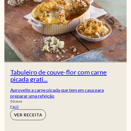
Tabuleiro de couve-flor com carne
picada grati...
Aproveite a carne picada que tem em casa para
preparar uma refeição
min
50
min
Fácil
VER RECEITA