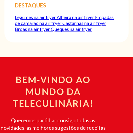
DESTAQUES
Legumes na air fryer
Alheira na air fryer
Empadas
de camarão na air fryer
Castanhas na air fryer
Broas na air fryer
Queques na air fryer
BEM-VINDO AO
MUNDO DA
TELECULINÁRIA!
Queremos partilhar consigo todas as
novidades, as melhores sugestões de receitas