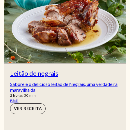
Leitão de negrais
Saboreie o delicioso leitão de Negrais, uma verdadeira
maravilha da
horas
min
2
horas
30
min
Fácil
VER RECEITA