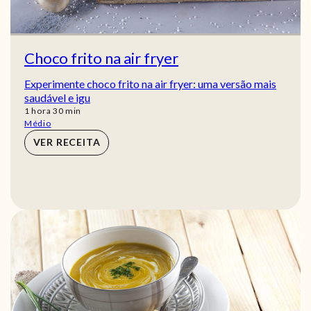
Choco frito na air fryer
Experimente choco frito na air fryer: uma versão mais
saudável e igu
hora
min
1
hora
30
min
Médio
VER RECEITA