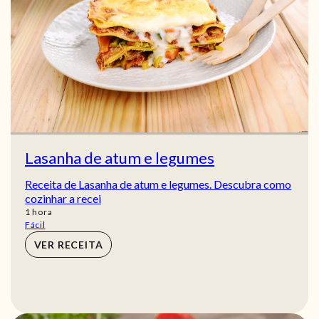
Lasanha de atum e legumes
Receita de Lasanha de atum e legumes. Descubra como
cozinhar a recei
hora
1
hora
Fácil
VER RECEITA