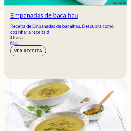
Empanadas de bacalhau
Receita de Empanadas de bacalhau. Descubra como
cozinhar a receita d
horas
2
horas
Fácil
VER RECEITA