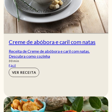
Creme de abóbora e caril com natas
Receita de Creme de abóbora e caril com natas.
Descubra como cozinha
min
30
min
Fácil
VER RECEITA