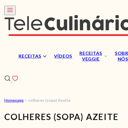
RECEITAS
SOBR
RECEITAS
VÍDEOS
VEGGIE
NÓ
Homepage
>
colheres (sopa) Azeite
RECEITAS
COLHERES (SOPA) AZEITE
VÍDEOS