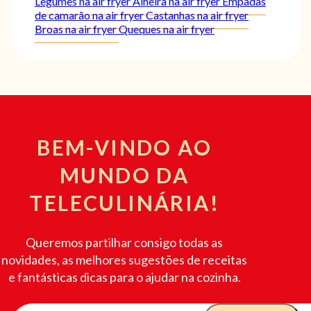
Legumes na air fryer
Alheira na air fryer
Empadas
de camarão na air fryer
Castanhas na air fryer
Broas na air fryer
Queques na air fryer
BEM-VINDO AO
MUNDO DA
TELECULINÁRIA!
Queremos partilhar consigo todas as
novidades, as melhores sugestões de receitas
e fantásticas dicas para o ajudar na cozinha.