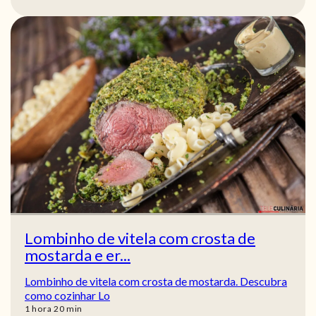
Lombinho de vitela com crosta de
mostarda e er...
Lombinho de vitela com crosta de mostarda. Descubra
como cozinhar Lo
hora
min
1
hora
20
min