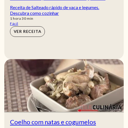
Receita de Salteado rápido de vaca e legumes.
Descubra como cozinhar
hora
min
1
hora
30
min
Fácil
VER RECEITA
Coelho com natas e cogumelos