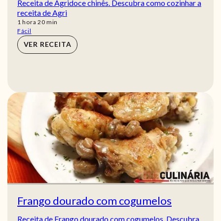
Receita de Agridoce chinês. Descubra como cozinhar a
receita de Agri
hora
min
1
hora
20
min
Fácil
VER RECEITA
Frango dourado com cogumelos
Receita de Frango dourado com cogumelos. Descubra