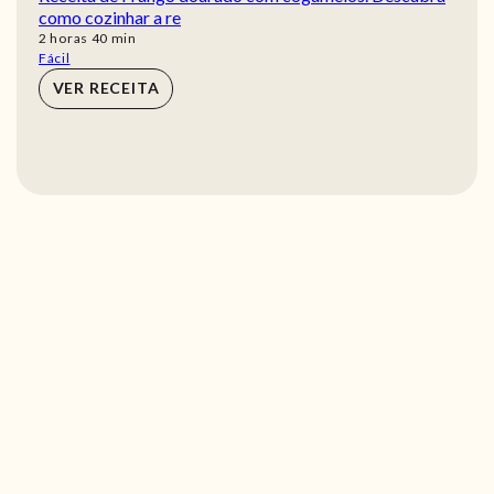
como cozinhar a re
horas
min
2
horas
40
min
Fácil
VER RECEITA