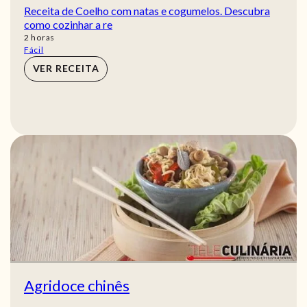
Receita de Coelho com natas e cogumelos. Descubra
como cozinhar a re
horas
2
horas
Fácil
VER RECEITA
Agridoce chinês