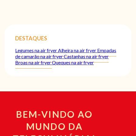
DESTAQUES
Legumes na air fryer
Alheira na air fryer
Empadas
de camarão na air fryer
Castanhas na air fryer
Broas na air fryer
Queques na air fryer
BEM-VINDO AO
MUNDO DA