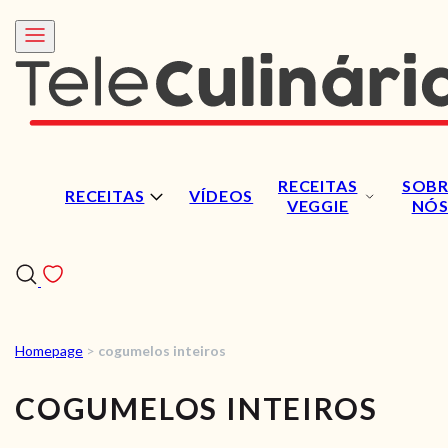
RECEITAS
SOBR
RECEITAS
VÍDEOS
VEGGIE
NÓ
Homepage
>
cogumelos inteiros
RECEITAS
COGUMELOS INTEIROS
VÍDEOS