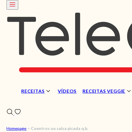
RECEITAS
VÍDEOS
RECEITAS VEGGIE
Homepage
>
Coentros ou salsa picada q.b.