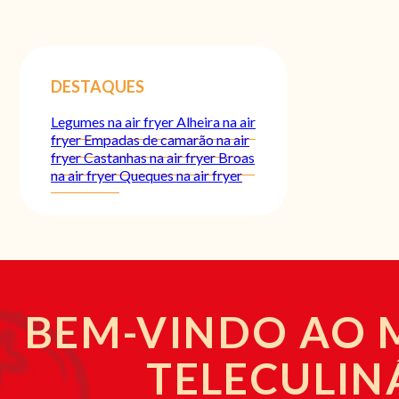
DESTAQUES
Legumes na air fryer
Alheira na air
fryer
Empadas de camarão na air
fryer
Castanhas na air fryer
Broas
na air fryer
Queques na air fryer
BEM-VINDO AO
TELECULIN