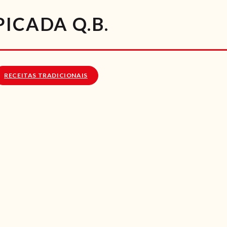
RECEITAS
ICADA Q.B.
VÍDEOS
RECEITAS VEGGIE
RECEITAS TRADICIONAIS
SOBRE NÓS
LOJA ONLINE
BLOG