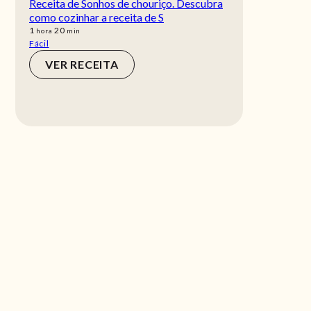
Receita de Sonhos de chouriço. Descubra
como cozinhar a receita de S
hora
min
1
20
hora
min
Fácil
VER RECEITA