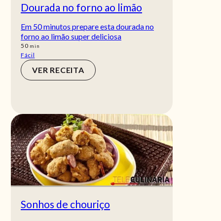
Dourada no forno ao limão
Em 50 minutos prepare esta dourada no
forno ao limão super deliciosa
min
50
min
Fácil
VER RECEITA
Sonhos de chouriço