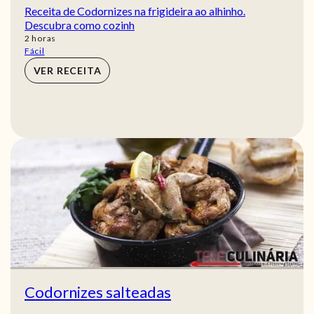
Receita de Codornizes na frigideira ao alhinho.
Descubra como cozinh
horas
2
horas
Fácil
VER RECEITA
Codornizes salteadas