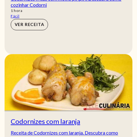
cozinhar Codorni
hora
1
hora
Fácil
VER RECEITA
Codornizes com laranja
Receita de Codornizes com laranja. Descubra como