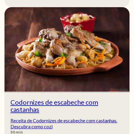
Codornizes de escabeche com
castanhas
Receita de Codornizes de escabeche com castanhas.
Descubra como cozi
min
30
min