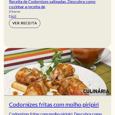
Receita de Codornizes salteadas. Descubra como
cozinhar a receita de
horas
2
horas
Fácil
VER RECEITA
Codornizes fritas com molho piripiri
Codornizes fritas com molho piripiri. Descubra como