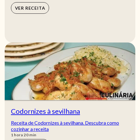
VER RECEITA
Codornizes à sevilhana
Receita de Codornizes à sevilhana. Descubra como
cozinhar a receita
hora
min
1
hora
20
min