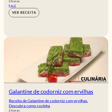
horas
2
horas
Fácil
VER RECEITA
Galantine de codorniz com ervilhas
Receita de Galantine de codorniz com ervilhas.
Descubra como cozinha
horas
2
horas