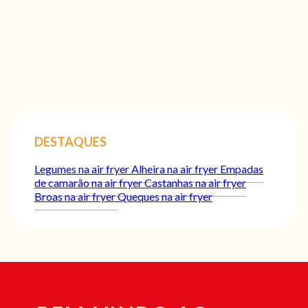
DESTAQUES
Legumes na air fryer
Alheira na air fryer
Empadas
de camarão na air fryer
Castanhas na air fryer
Broas na air fryer
Queques na air fryer