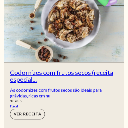
Codornizes com frutos secos (receita
especial...
As codornizes com frutos secos são ideais para
grávidas, ricas em nu
min
30
min
Fácil
VER RECEITA