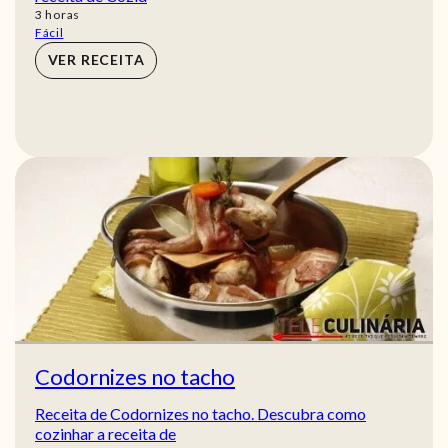
horas
3
horas
Fácil
VER RECEITA
Codornizes no tacho
Receita de Codornizes no tacho. Descubra como
cozinhar a receita de