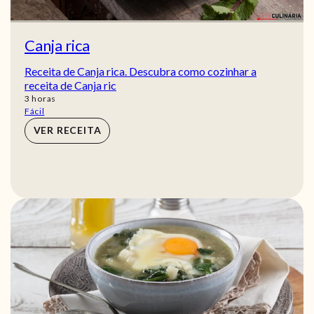
Canja rica
Receita de Canja rica. Descubra como cozinhar a
receita de Canja ric
horas
3
horas
Fácil
VER RECEITA