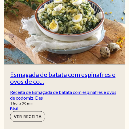
Esmagada de batata com espinafres e
ovos de co...
Receita de Esmagada de batata com espinafres e ovos
de codorniz. Des
hora
min
1
hora
30
min
Fácil
VER RECEITA