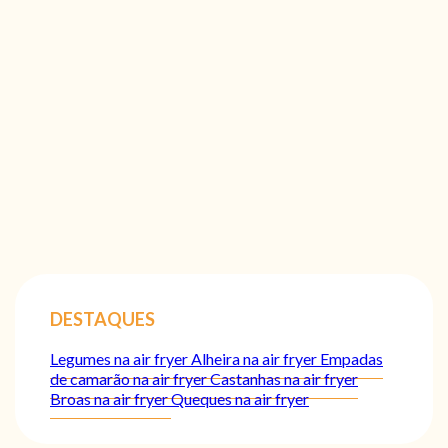
DESTAQUES
Legumes na air fryer
Alheira na air fryer
Empadas
de camarão na air fryer
Castanhas na air fryer
Broas na air fryer
Queques na air fryer