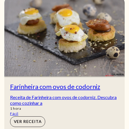
Farinheira com ovos de codorniz
Receita de Farinheira com ovos de codorniz. Descubra
como cozinhar a
hora
1
hora
Fácil
VER RECEITA