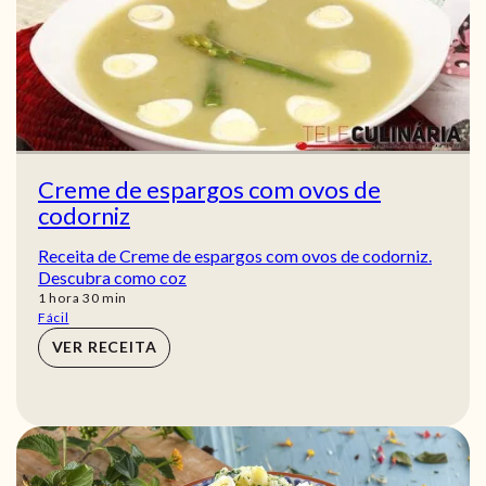
Creme de espargos com ovos de
codorniz
Receita de Creme de espargos com ovos de codorniz.
Descubra como coz
hora
min
1
hora
30
min
Fácil
VER RECEITA