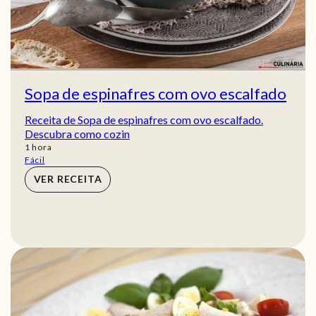
Sopa de espinafres com ovo escalfado
Receita de Sopa de espinafres com ovo escalfado.
Descubra como cozin
hora
1
hora
Fácil
VER RECEITA