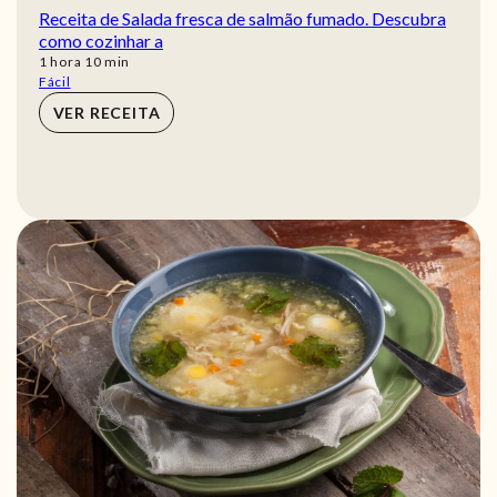
Receita de Salada fresca de salmão fumado. Descubra
como cozinhar a
hora
min
1
hora
10
min
Fácil
VER RECEITA