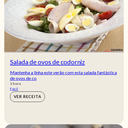
Salada de ovos de codorniz
Mantenha a linha este verão com esta salada fantástica
de ovos de co
hora
1
hora
Fácil
VER RECEITA