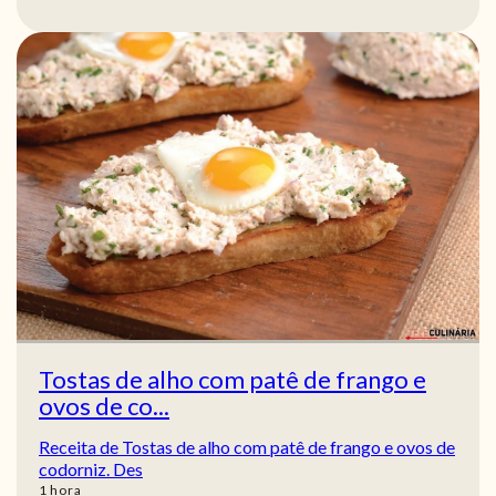
Tostas de alho com patê de frango e
ovos de co...
Receita de Tostas de alho com patê de frango e ovos de
codorniz. Des
hora
1
hora