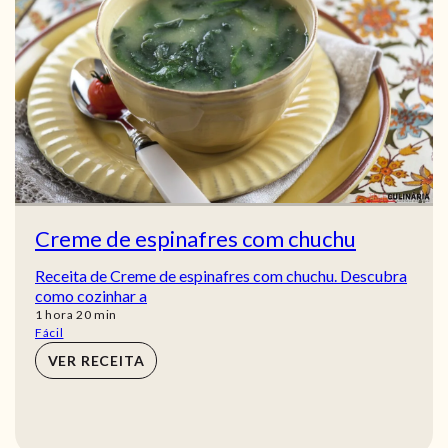
Creme de espinafres com chuchu
Receita de Creme de espinafres com chuchu. Descubra
como cozinhar a
hora
min
1
hora
20
min
Fácil
VER RECEITA