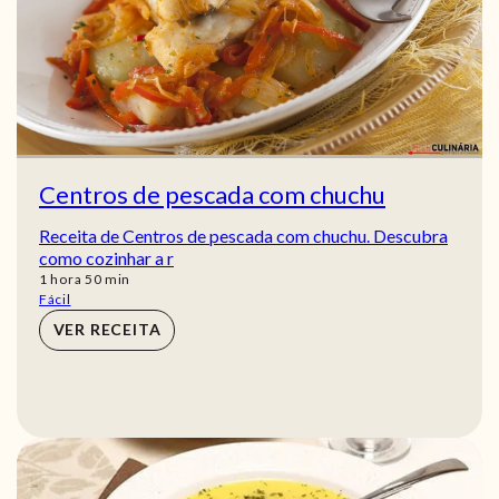
Centros de pescada com chuchu
Receita de Centros de pescada com chuchu. Descubra
como cozinhar a r
hora
min
1
hora
50
min
Fácil
VER RECEITA