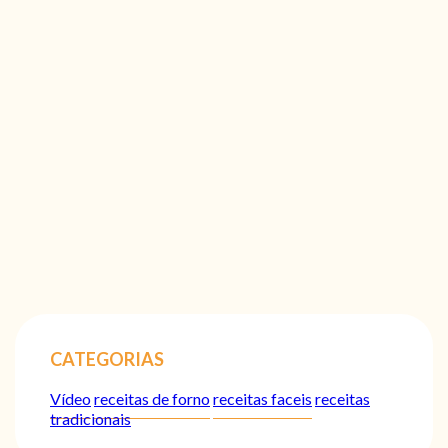
CATEGORIAS
Vídeo
receitas de forno
receitas faceis
receitas
tradicionais