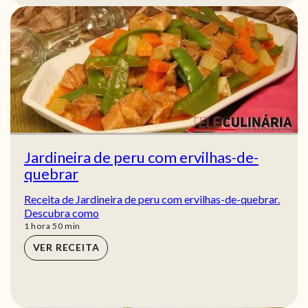
Jardineira de peru com ervilhas-de-
quebrar
Receita de Jardineira de peru com ervilhas-de-quebrar.
Descubra como
hora
min
1
hora
50
min
VER RECEITA