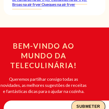
Broas na air fryer
Queques na air fryer
BEM-VINDO AO
MUNDO DA
TELECULINÁRIA!
Queremos partilhar consigo todas as
novidades, as melhores sugestões de receitas
e fantásticas dicas para o ajudar na cozinha.