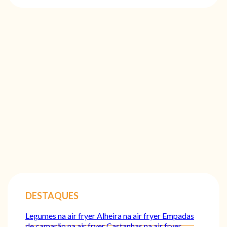
DESTAQUES
Legumes na air fryer
Alheira na air fryer
Empadas
de camarão na air fryer
Castanhas na air fryer