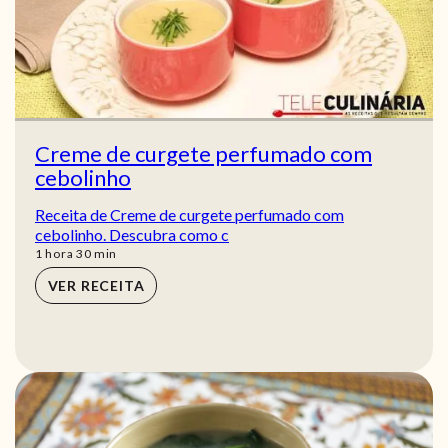
Creme de curgete perfumado com
cebolinho
Receita de Creme de curgete perfumado com
cebolinho. Descubra como c
hora
min
1
hora
30
min
VER RECEITA