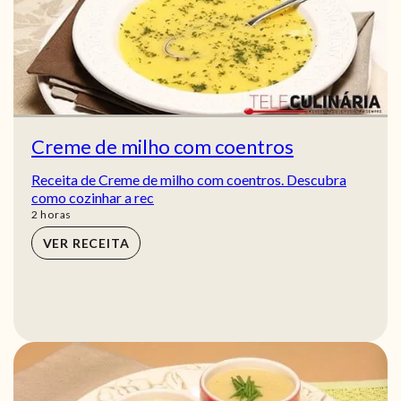
Creme de milho com coentros
Receita de Creme de milho com coentros. Descubra
como cozinhar a rec
horas
2
horas
VER RECEITA