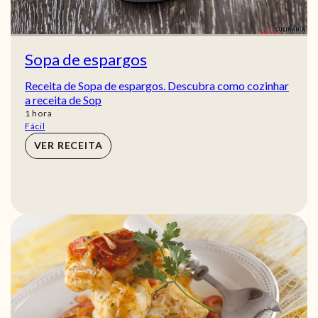
Sopa de espargos
Receita de Sopa de espargos. Descubra como cozinhar
a receita de Sop
hora
1
hora
Fácil
VER RECEITA