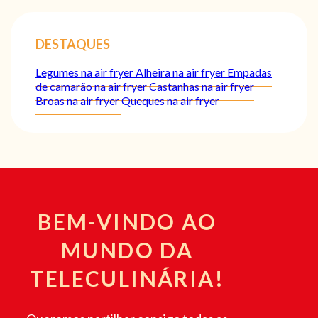
DESTAQUES
Legumes na air fryer
Alheira na air fryer
Empadas
de camarão na air fryer
Castanhas na air fryer
Broas na air fryer
Queques na air fryer
BEM-VINDO AO
MUNDO DA
TELECULINÁRIA!