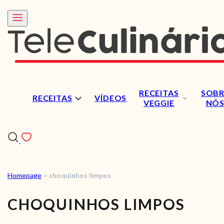
RECEITAS
SOBR
RECEITAS
VÍDEOS
VEGGIE
NÓ
Homepage
>
choquinhos limpos
RECEITAS
CHOQUINHOS LIMPOS
VÍDEOS