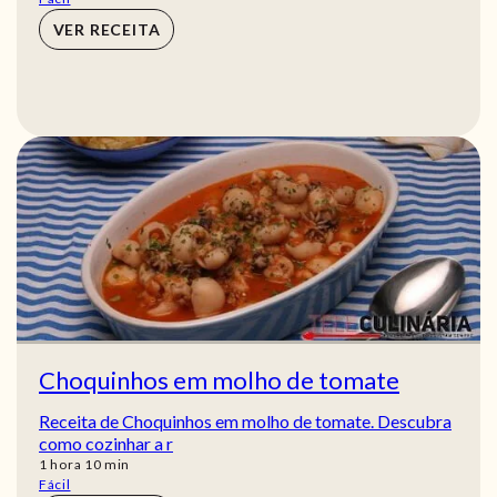
VER RECEITA
Choquinhos em molho de tomate
Receita de Choquinhos em molho de tomate. Descubra
como cozinhar a r
hora
min
1
hora
10
min
Fácil