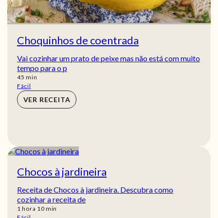
Choquinhos de coentrada
Vai cozinhar um prato de peixe mas não está com muito
tempo para o p
min
45
min
Fácil
VER RECEITA
Chocos à jardineira
Receita de Chocos à jardineira. Descubra como
cozinhar a receita de
hora
min
1
hora
10
min
Fácil