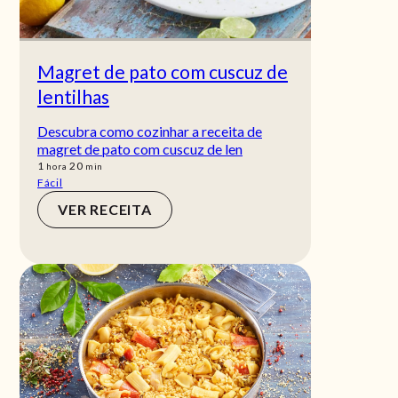
Magret de pato com cuscuz de
lentilhas
Descubra como cozinhar a receita de
magret de pato com cuscuz de len
hora
min
1
20
hora
min
Fácil
VER RECEITA