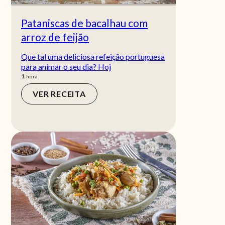
Pataniscas de bacalhau com
arroz de feijão
Que tal uma deliciosa refeição portuguesa
para animar o seu dia? Hoj
hora
1
hora
VER RECEITA