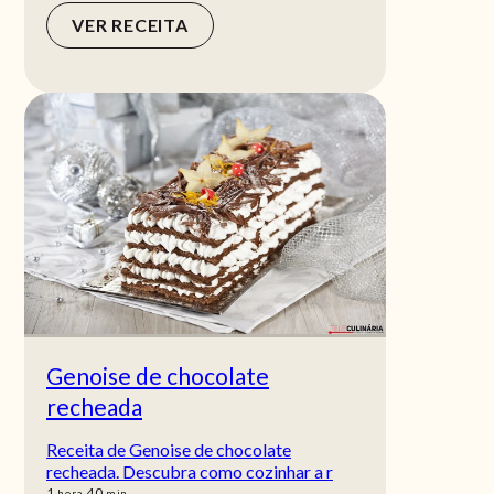
VER RECEITA
Genoise de chocolate
recheada
Receita de Genoise de chocolate
recheada. Descubra como cozinhar a r
hora
min
1
40
hora
min