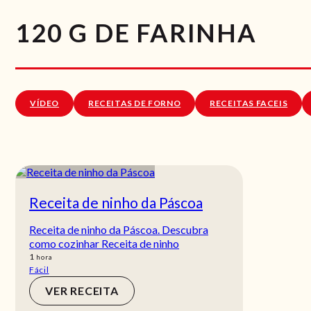
120 G DE FARINHA
VÍDEO
RECEITAS DE FORNO
RECEITAS FACEIS
Receita de ninho da Páscoa
Receita de ninho da Páscoa. Descubra
como cozinhar Receita de ninho
hora
1
hora
Fácil
VER RECEITA