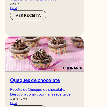
min
50
min
Fácil
VER RECEITA
Queques de chocolate
Receita de Queques de chocolate.
Descubra como cozinhar a receita de
hora
min
1
40
hora
min
Fácil