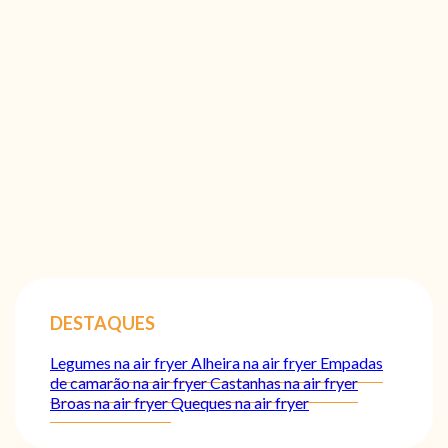
DESTAQUES
Legumes na air fryer
Alheira na air fryer
Empadas
de camarão na air fryer
Castanhas na air fryer
Broas na air fryer
Queques na air fryer