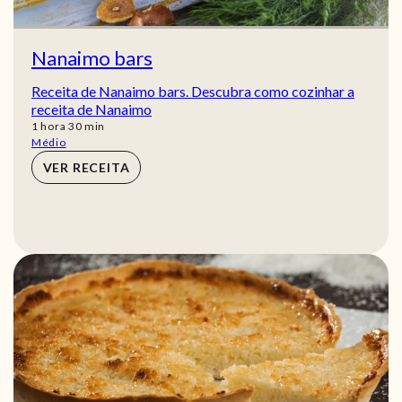
Nanaimo bars
Receita de Nanaimo bars. Descubra como cozinhar a
receita de Nanaimo
hora
min
1
hora
30
min
Médio
VER RECEITA