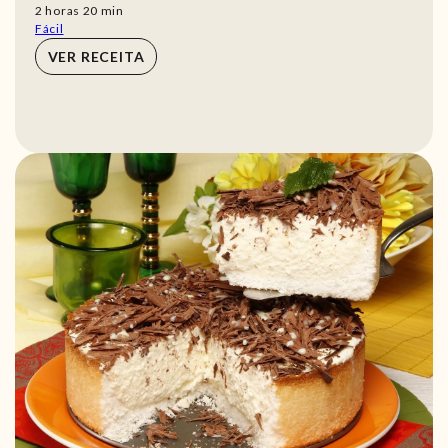
horas
min
2
horas
20
min
Fácil
VER RECEITA