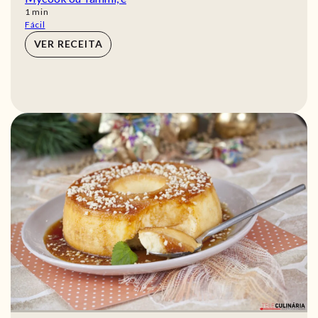
min
1
min
Fácil
VER RECEITA