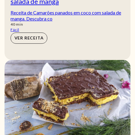
salada de manga
Receita de Camarões panados em coco com salada de
manga. Descubra co
min
40
min
Fácil
VER RECEITA