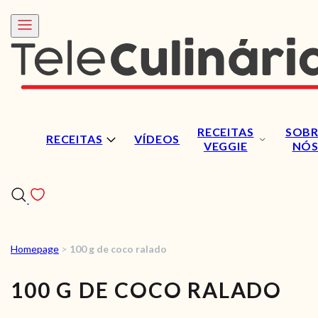
RECEITAS
SOBR
RECEITAS
VÍDEOS
VEGGIE
NÓ
Homepage
>
100 g de coco ralado
RECEITAS
100 G DE COCO RALADO
VÍDEOS