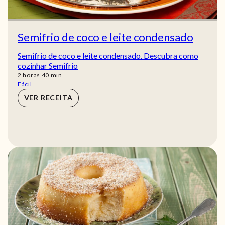
Semifrio de coco e leite condensado
Semifrio de coco e leite condensado. Descubra como
cozinhar Semifrio
horas
min
2
horas
40
min
Fácil
VER RECEITA