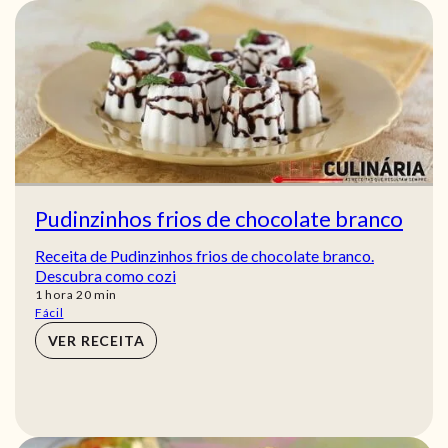
Pudinzinhos frios de chocolate branco
Receita de Pudinzinhos frios de chocolate branco.
Descubra como cozi
hora
min
1
hora
20
min
Fácil
VER RECEITA