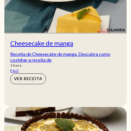
Cheesecake de manga
Receita de Cheesecake de manga. Descubra como
cozinhar a receita de
hora
1
hora
Fácil
VER RECEITA