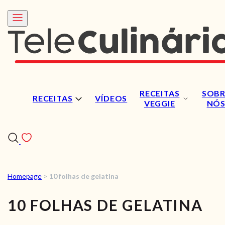
RECEITAS
SOBR
RECEITAS
VÍDEOS
VEGGIE
NÓ
Homepage
>
10 folhas de gelatina
RECEITAS
10 FOLHAS DE GELATINA
VÍDEOS