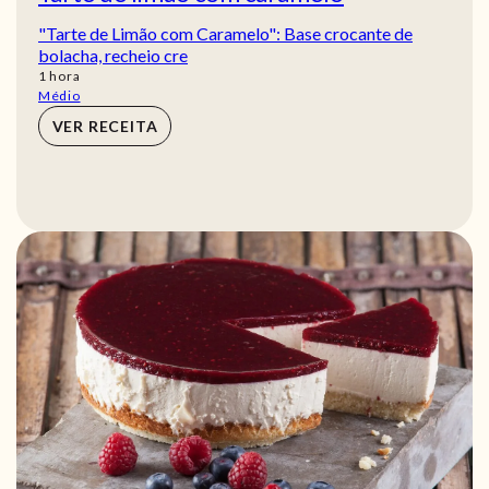
"Tarte de Limão com Caramelo": Base crocante de
bolacha, recheio cre
hora
1
hora
Médio
VER RECEITA