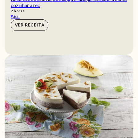
cozinhar a rec
horas
2
horas
Fácil
VER RECEITA