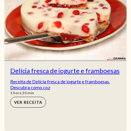
Delícia fresca de iogurte e framboesas
Receita de Delícia fresca de iogurte e framboesas.
Descubra como coz
hora
min
1
hora
20
min
VER RECEITA