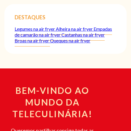
DESTAQUES
Legumes na air fryer
Alheira na air fryer
Empadas
de camarão na air fryer
Castanhas na air fryer
Broas na air fryer
Queques na air fryer
BEM-VINDO AO
MUNDO DA
TELECULINÁRIA!
Queremos partilhar consigo todas as