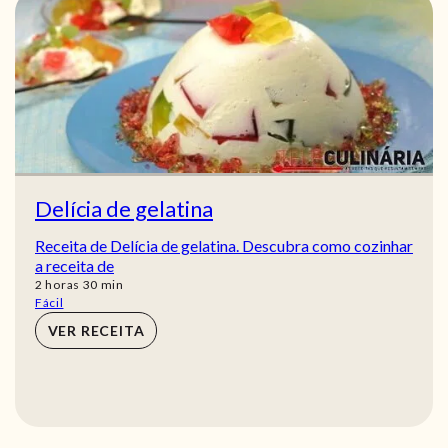
Delícia de gelatina
Receita de Delícia de gelatina. Descubra como cozinhar
a receita de
horas
min
2
horas
30
min
Fácil
VER RECEITA