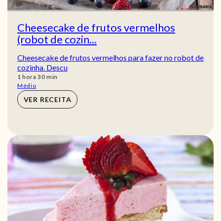
Cheesecake de frutos vermelhos
(robot de cozin...
Cheesecake de frutos vermelhos para fazer no robot de
cozinha. Descu
hora
min
1
hora
30
min
Médio
VER RECEITA