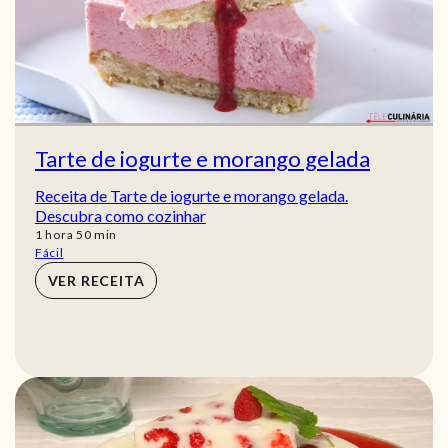
Tarte de iogurte e morango gelada
Receita de Tarte de iogurte e morango gelada.
Descubra como cozinhar
hora
min
1
hora
50
min
Fácil
VER RECEITA