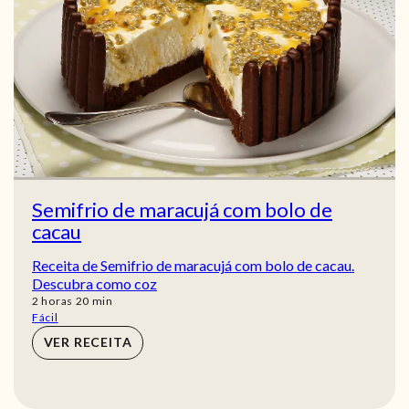
Semifrio de maracujá com bolo de
cacau
Receita de Semifrio de maracujá com bolo de cacau.
Descubra como coz
horas
min
2
horas
20
min
Fácil
VER RECEITA