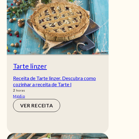
Tarte linzer
Receita de Tarte linzer. Descubra como
cozinhar a receita de Tarte l
horas
2
horas
Médio
VER RECEITA