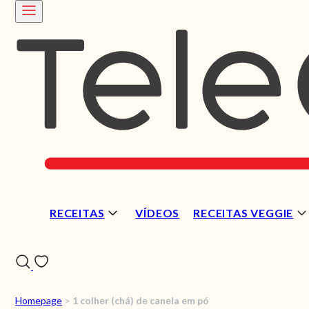
RECEITAS
VÍDEOS
RECEITAS VEGGIE
Homepage
>
1 colher (chá) de canela em pó