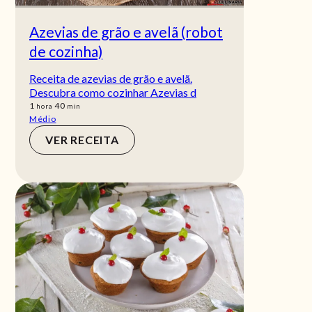
Azevias de grão e avelã (robot
de cozinha)
Receita de azevias de grão e avelã.
Descubra como cozinhar Azevias d
hora
min
1
40
hora
min
Médio
VER RECEITA