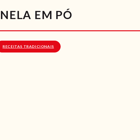
RECEITAS
ANELA EM PÓ
VÍDEOS
RECEITAS VEGGIE
RECEITAS TRADICIONAIS
SOBRE NÓS
LOJA ONLINE
BLOG