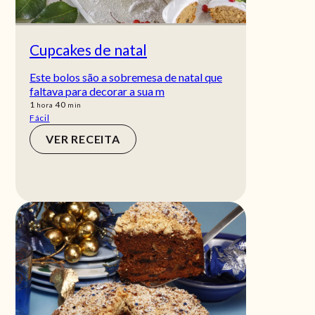
Cupcakes de natal
Este bolos são a sobremesa de natal que
faltava para decorar a sua m
hora
min
1
40
hora
min
Fácil
VER RECEITA