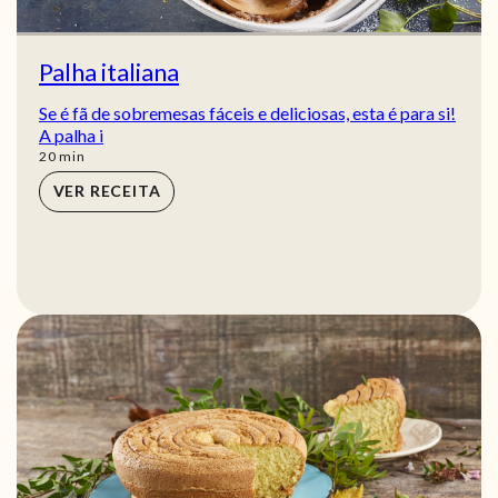
Palha italiana
Se é fã de sobremesas fáceis e deliciosas, esta é para si!
A palha i
min
20
min
VER RECEITA