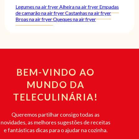
Legumes na air fryer
Alheira na air fryer
Empadas
de camarão na air fryer
Castanhas na air fryer
Broas na air fryer
Queques na air fryer
BEM-VINDO AO
MUNDO DA
TELECULINÁRIA!
Queremos partilhar consigo todas as
novidades, as melhores sugestões de receitas
e fantásticas dicas para o ajudar na cozinha.