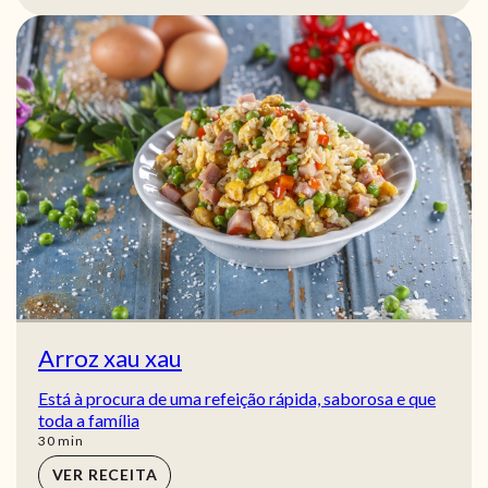
Arroz xau xau
Está à procura de uma refeição rápida, saborosa e que
toda a família
min
30
min
VER RECEITA