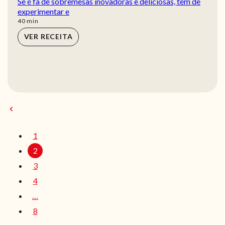
Se é fã de sobremesas inovadoras e deliciosas, tem de
experimentar e
min
40
min
VER RECEITA
1
2
3
4
…
8