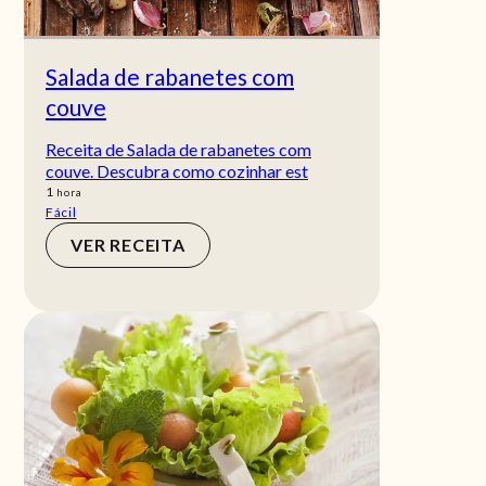
Salada de rabanetes com
couve
Receita de Salada de rabanetes com
couve. Descubra como cozinhar est
hora
1
hora
Fácil
VER RECEITA