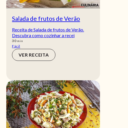
Salada de frutos de Verão
Receita de Salada de frutos de Verão.
Descubra como cozinhar a recei
min
30
min
Fácil
VER RECEITA