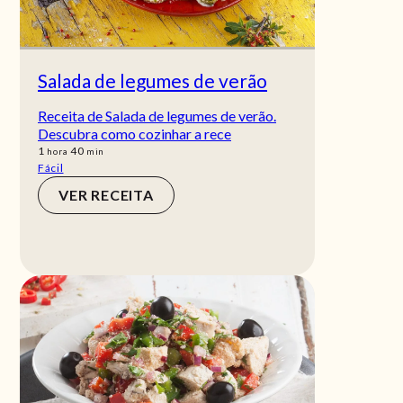
Salada de legumes de verão
Receita de Salada de legumes de verão.
Descubra como cozinhar a rece
hora
min
1
40
hora
min
Fácil
VER RECEITA