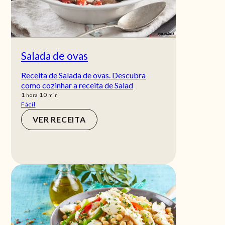
Salada de ovas
Receita de Salada de ovas. Descubra
como cozinhar a receita de Salad
hora
min
1
10
hora
min
Fácil
VER RECEITA