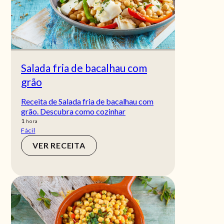
Salada fria de bacalhau com
grão
Receita de Salada fria de bacalhau com
grão. Descubra como cozinhar
hora
1
hora
Fácil
VER RECEITA