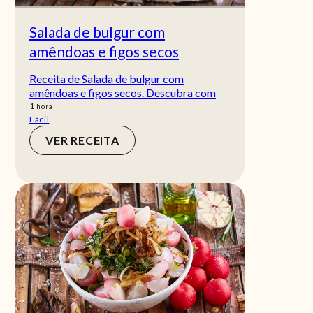
Salada de bulgur com
amêndoas e figos secos
Receita de Salada de bulgur com
amêndoas e figos secos. Descubra com
hora
1
hora
Fácil
VER RECEITA