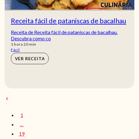
Receita fácil de pataniscas de bacalhau
Receita de Receita fácil de pataniscas de bacalhau.
Descubra como co
hora
min
1
hora
20
min
Fácil
VER RECEITA
1
…
19