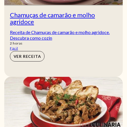
Chamuças de camarão e molho
agridoce
Receita de Chamuças de camarão e molho agridoce.
Descubra como cozin
horas
2
horas
Fácil
VER RECEITA