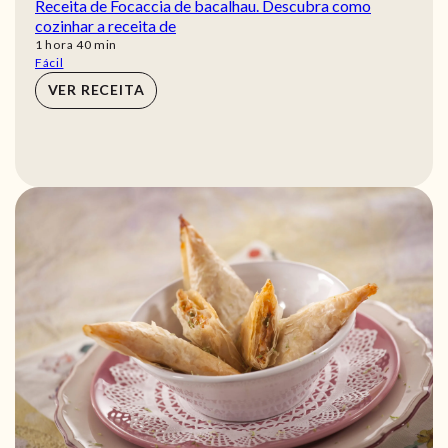
Receita de Focaccia de bacalhau. Descubra como
cozinhar a receita de
hora
min
1
hora
40
min
Fácil
VER RECEITA