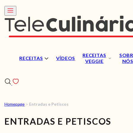
RECEITAS
SOBR
RECEITAS
VÍDEOS
VEGGIE
NÓ
Homepage
>
Entradas e Petiscos
RECEITAS
ENTRADAS E PETISCOS
VÍDEOS