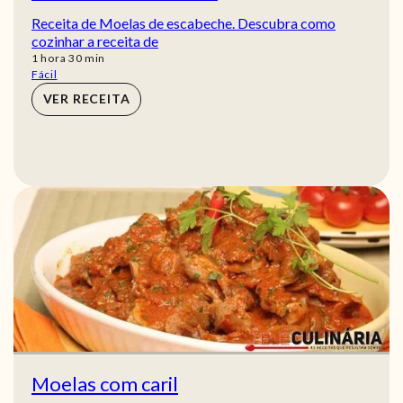
Receita de Moelas de escabeche. Descubra como
cozinhar a receita de
hora
min
1
hora
30
min
Fácil
VER RECEITA
Moelas com caril