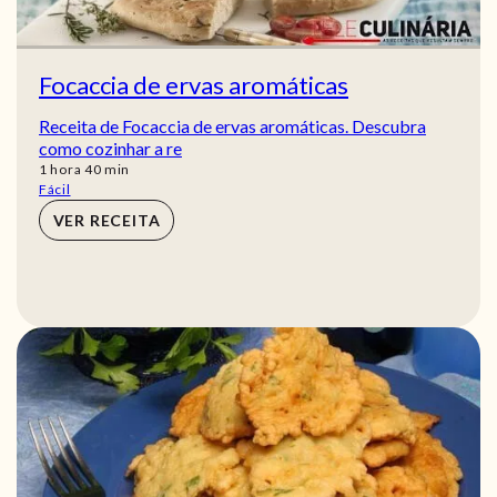
Focaccia de ervas aromáticas
Receita de Focaccia de ervas aromáticas. Descubra
como cozinhar a re
hora
min
1
hora
40
min
Fácil
VER RECEITA