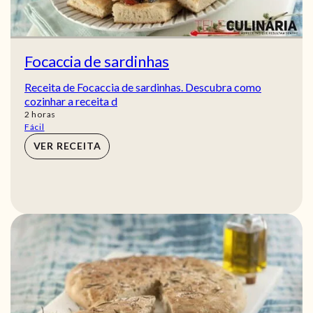
Focaccia de sardinhas
Receita de Focaccia de sardinhas. Descubra como
cozinhar a receita d
horas
2
horas
Fácil
VER RECEITA