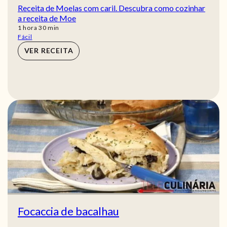
Receita de Moelas com caril. Descubra como cozinhar
a receita de Moe
hora
min
1
hora
30
min
Fácil
VER RECEITA
Focaccia de bacalhau