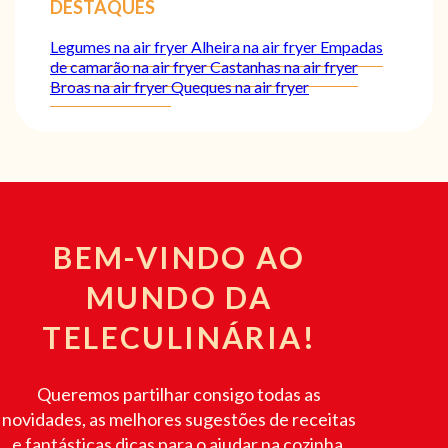
DESTAQUES
Legumes na air fryer
Alheira na air fryer
Empadas
de camarão na air fryer
Castanhas na air fryer
Broas na air fryer
Queques na air fryer
BEM-VINDO AO
MUNDO DA
TELECULINÁRIA!
Queremos partilhar consigo todas as
novidades, as melhores sugestões de receitas
e fantásticas dicas para o ajudar na cozinha.