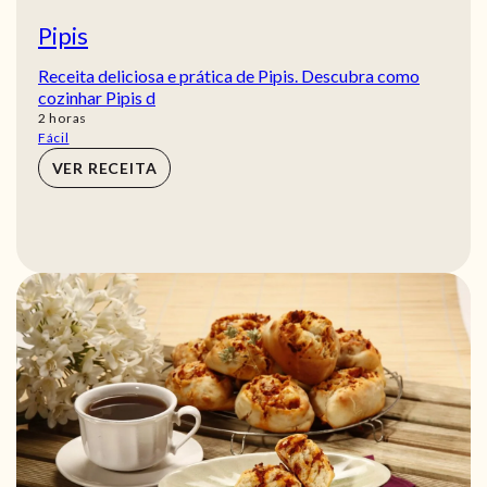
Pipis
Receita deliciosa e prática de Pipis. Descubra como
cozinhar Pipis d
horas
2
horas
Fácil
VER RECEITA