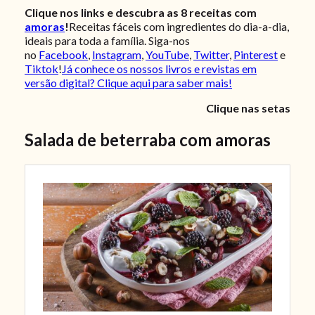
Clique nos links e descubra as 8 receitas com
amoras
!
Receitas fáceis com ingredientes do dia-a-dia,
ideais para toda a família. Siga-nos
no
Facebook
,
Instagram
,
YouTube
,
Twitter
,
Pinterest
e
Tiktok
!
Já conhece os nossos livros e revistas em
versão digital? Clique aqui para saber mais!
Clique nas setas
Salada de beterraba com amoras