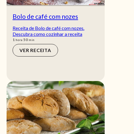
Bolo de café com nozes
Receita de Bolo de café com nozes.
Descubra como cozinhar a receita
hora
min
1
50
hora
min
VER RECEITA