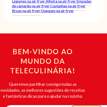
Legumes na air fryer
Alheira na air fryer
Empadas
de camarão na air fryer
Castanhas na air fryer
Broas na air fryer
Queques na air fryer
BEM-VINDO AO
MUNDO DA
TELECULINÁRIA!
Queremos partilhar consigo todas as
novidades, as melhores sugestões de receitas
e fantásticas dicas para o ajudar na cozinha.