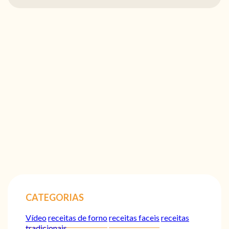
CATEGORIAS
Vídeo
receitas de forno
receitas faceis
receitas
tradicionais