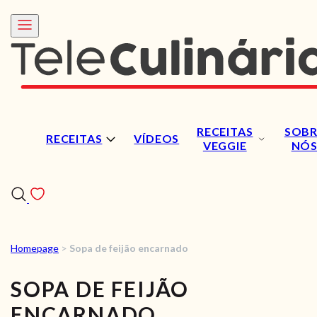
RECEITAS
SOBR
RECEITAS
VÍDEOS
VEGGIE
NÓ
Homepage
>
Sopa de feijão encarnado
RECEITAS
SOPA DE FEIJÃO
VÍDEOS
ENCARNADO