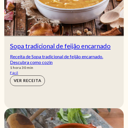
Sopa tradicional de feijão encarnado
Receita de Sopa tradicional de feijão encarnado.
Descubra como cozin
hora
min
1
hora
30
min
Fácil
VER RECEITA