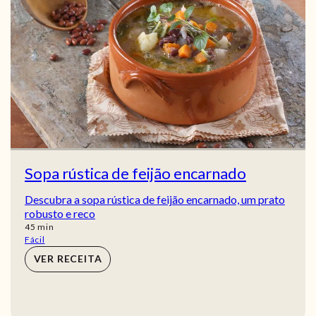
Sopa rústica de feijão encarnado
Descubra a sopa rústica de feijão encarnado, um prato
robusto e reco
min
45
min
Fácil
VER RECEITA