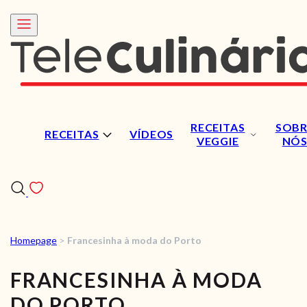
RECEITAS
SOBR
RECEITAS
VÍDEOS
VEGGIE
NÓ
Homepage
>
Francesinha à moda do Porto
RECEITAS
FRANCESINHA À MODA
VÍDEOS
DO PORTO