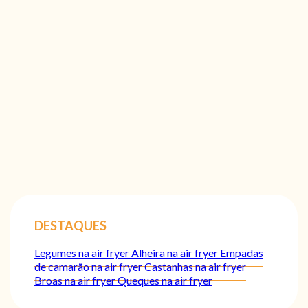
DESTAQUES
Legumes na air fryer
Alheira na air fryer
Empadas
de camarão na air fryer
Castanhas na air fryer
Broas na air fryer
Queques na air fryer