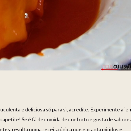
culenta e deliciosa só para si, acredite. Experimente aí e
om apetite! Se é fã de comida de conforto e gosta de sabore
entes, resulta numa receita única que encanta miúdos e