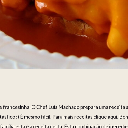
e francesinha. O Chef Luís Machado prepara uma receita su
ntástico :) É mesmo fácil. Para mais receitas clique aqui. B
amília esta é a receita certa. Esta combinação de ingredi