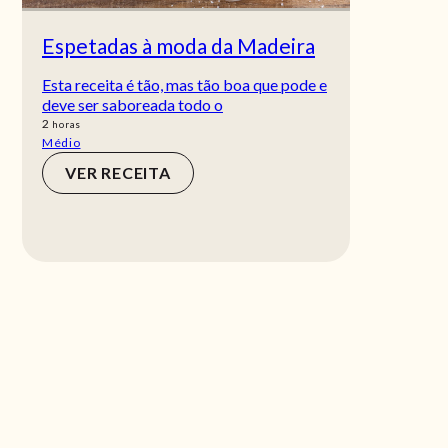
Espetadas à moda da Madeira
Esta receita é tão, mas tão boa que pode e
deve ser saboreada todo o
horas
2
horas
Médio
VER RECEITA