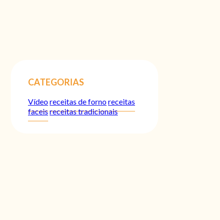
CATEGORIAS
Vídeo
receitas de forno
receitas
faceis
receitas tradicionais