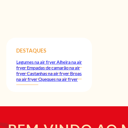
DESTAQUES
Legumes na air fryer
Alheira na air
fryer
Empadas de camarão na air
fryer
Castanhas na air fryer
Broas
na air fryer
Queques na air fryer