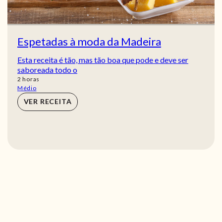
Espetadas à moda da Madeira
Esta receita é tão, mas tão boa que pode e deve ser
saboreada todo o
horas
2
horas
Médio
VER RECEITA