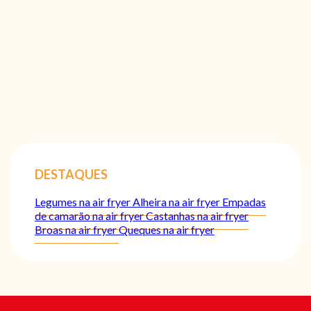
DESTAQUES
Legumes na air fryer
Alheira na air fryer
Empadas
de camarão na air fryer
Castanhas na air fryer
Broas na air fryer
Queques na air fryer