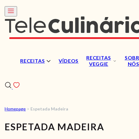
RECEITAS
SOBR
RECEITAS
VÍDEOS
VEGGIE
NÓ
Homepage
>
Espetada Madeira
RECEITAS
ESPETADA MADEIRA
VÍDEOS