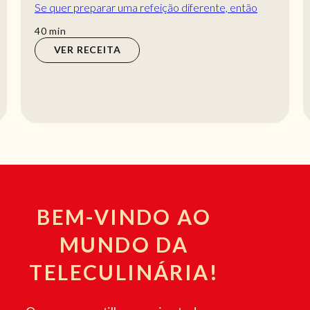
Se quer preparar uma refeição diferente, então
estes folhados de cogumelos e espinafres...
min
40
min
VER RECEITA
BEM-VINDO AO
MUNDO DA
TELECULINÁRIA!