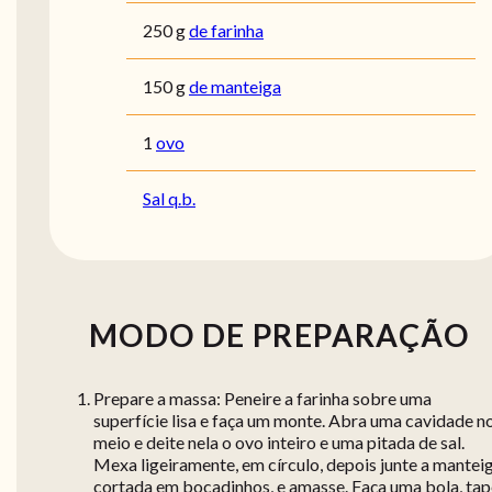
250
g
de farinha
150
g
de manteiga
1
ovo
Sal q.b.
MODO DE PREPARAÇÃO
Prepare a massa: Peneire a farinha sobre uma
superfície lisa e faça um monte. Abra uma cavidade n
meio e deite nela o ovo inteiro e uma pitada de sal.
Mexa ligeiramente, em círculo, depois junte a manteig
cortada em bocadinhos, e amasse. Faça uma bola, tap