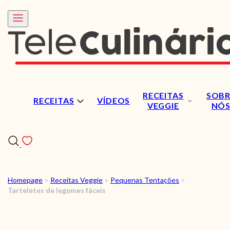
RECEITAS
SOBR
RECEITAS
VÍDEOS
VEGGIE
NÓ
Homepage
>
Receitas Veggie
>
Pequenas Tentações
>
RECEITAS
Tarteletes de legumes fáceis
VÍDEOS