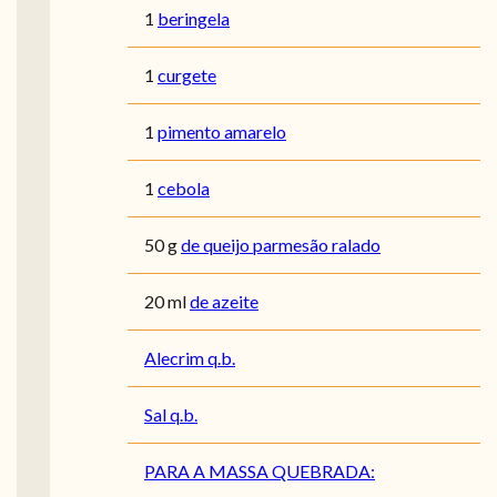
1
beringela
1
curgete
1
pimento amarelo
1
cebola
50
g
de queijo parmesão ralado
20
ml
de azeite
Alecrim q.b.
Sal q.b.
PARA A MASSA QUEBRADA: