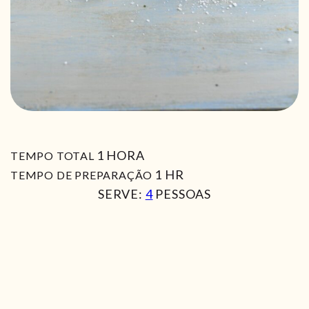
HORA
1
HORA
TEMPO TOTAL
HORA
1
HR
TEMPO DE PREPARAÇÃO
SERVE:
4
PESSOAS