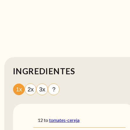
INGREDIENTES
1x
2x
3x
?
12 to
tomates-cereja