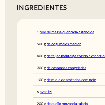
INGREDIENTES
1
rolo de massa quebrada estendida
500
g
de cogumelos marron
400
g
de feijão manteiga cozido e escorri
300
g
de castanhas congeladas
100
g
de miolo de amêndoa com pele
6
ovos M
200
g
de queijo mozarela ralado