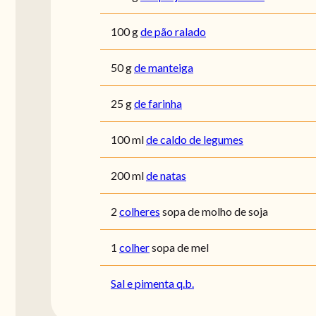
100
g
de pão ralado
50
g
de manteiga
25
g
de farinha
100
ml
de caldo de legumes
200
ml
de natas
2
colheres
sopa de molho de soja
1
colher
sopa de mel
Sal e pimenta q.b.