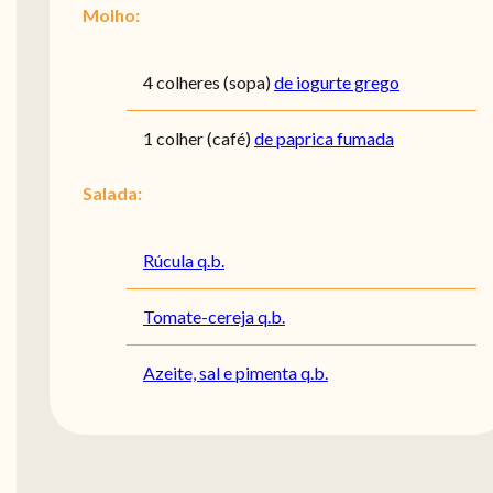
Molho:
4
colheres (sopa)
de iogurte grego
1
colher (café)
de paprica fumada
Salada:
Rúcula q.b.
Tomate-cereja q.b.
Azeite, sal e pimenta q.b.