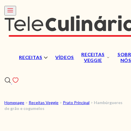
RECEITAS
SOBR
RECEITAS
VÍDEOS
VEGGIE
NÓ
Homepage
>
Receitas Veggie
>
Prato Principal
>
Hambúrgueres
RECEITAS
de grão e cogumelos
VÍDEOS