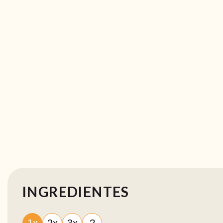
INGREDIENTES
1x
2x
3x
?