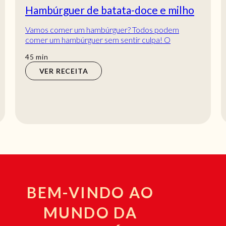
Hambúrguer de batata-doce e milho
Vamos comer um hambúrguer? Todos podem
comer um hambúrguer sem sentir culpa! O
Hambúrguer de batata-doce e milho permite uma
min
45
min
opção saudável...
VER RECEITA
BEM-VINDO AO
MUNDO DA