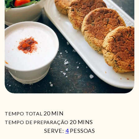
MIN
20
MIN
TEMPO TOTAL
MIN
20
MINS
TEMPO DE PREPARAÇÃO
SERVE:
4
PESSOAS