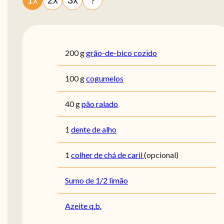
200
g
grão-de-bico cozido
100
g
cogumelos
40
g
pão ralado
1
dente de alho
1
colher de chá de caril
(opcional)
Sumo de 1/2 limão
Azeite q.b.