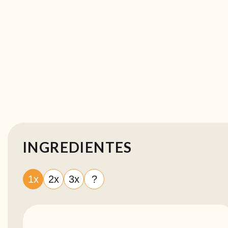
INGREDIENTES
1x
2x
3x
?