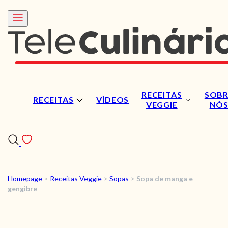
RECEITAS
SOBR
RECEITAS
VÍDEOS
VEGGIE
NÓ
Homepage
>
Receitas Veggie
>
Sopas
>
Sopa de manga e
RECEITAS
gengibre
VÍDEOS