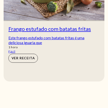
Frango estufado com batatas fritas
Este frango estufado com batatas fritas é uma
deliciosa iguaria que
hora
1
hora
Fácil
VER RECEITA