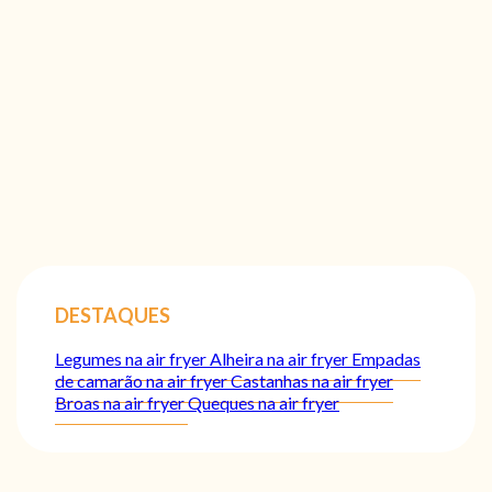
DESTAQUES
Legumes na air fryer
Alheira na air fryer
Empadas
de camarão na air fryer
Castanhas na air fryer
Broas na air fryer
Queques na air fryer