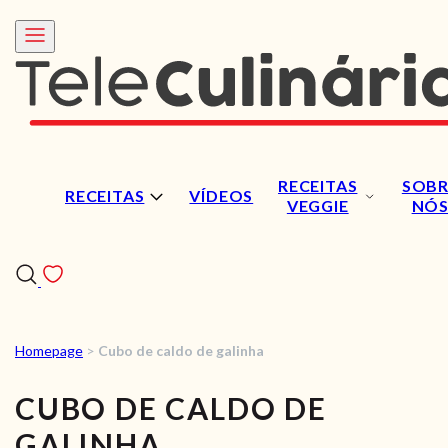
RECEITAS
SOBR
RECEITAS
VÍDEOS
VEGGIE
NÓ
Homepage
>
Cubo de caldo de galinha
RECEITAS
CUBO DE CALDO DE
VÍDEOS
GALINHA