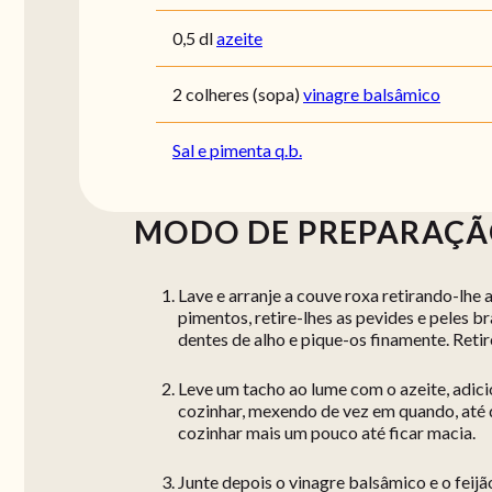
0,5 dl
azeite
2 colheres (sopa)
vinagre balsâmico
Sal e pimenta q.b.
MODO DE PREPARAÇ
Lave e arranje a couve roxa retirando-lhe a
pimentos, retire-lhes as pevides e peles 
dentes de alho e pique-os finamente. Reti
Leve um tacho ao lume com o azeite, adici
cozinhar, mexendo de vez em quando, até q
cozinhar mais um pouco até ficar macia.
Junte depois o vinagre balsâmico e o feij