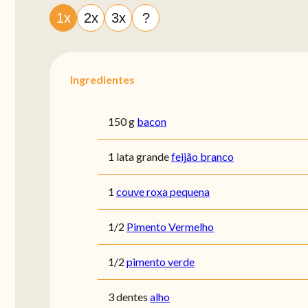
1x
2x
3x
?
Ingredientes
150 g
bacon
1 lata grande
feijão branco
1
couve roxa pequena
1/2
Pimento Vermelho
1/2
pimento verde
3 dentes
alho