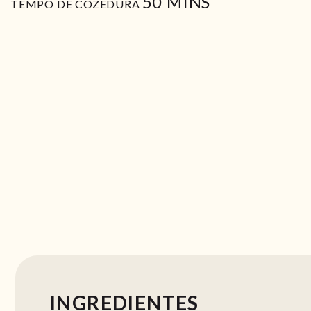
MIN
50
MINS
TEMPO DE COZEDURA
INGREDIENTES