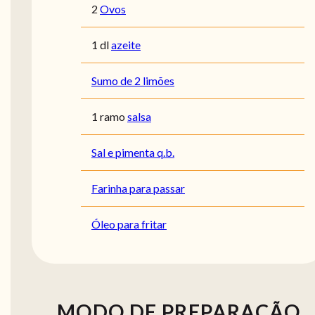
2
Ovos
1 dl
azeite
Sumo de 2 limões
1 ramo
salsa
Sal e pimenta q.b.
Farinha para passar
Óleo para fritar
MODO DE PREPARAÇÃO