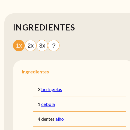
INGREDIENTES
1x
2x
3x
?
Ingredientes
3
beringelas
1
cebola
4 dentes
alho