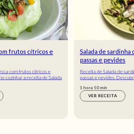
Salada de sardinha com escabeche,
passas e pevides
Receita de Salada de sardinha com escabeche,
passas e pevides. Descubra como cozinhar a
receita de Salada de sardinha com escabeche,
hora
min
1
hora
50
min
passas...
VER RECEITA