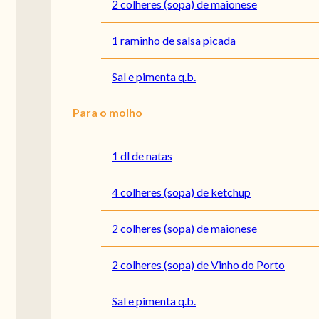
2 colheres (sopa) de maionese
1 raminho de salsa picada
Sal e pimenta q.b.
Para o molho
1 dl de natas
4 colheres (sopa) de ketchup
2 colheres (sopa) de maionese
2 colheres (sopa) de Vinho do Porto
Sal e pimenta q.b.