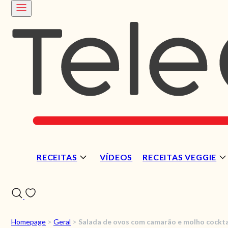
RECEITAS
VÍDEOS
RECEITAS VEGGIE
Homepage
>
Geral
>
Salada de ovos com camarão e molho cockta