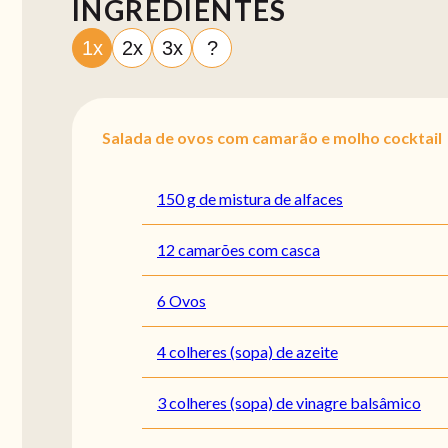
INGREDIENTES
1x
2x
3x
?
Salada de ovos com camarão e molho cocktail
150 g de mistura de alfaces
12 camarões com casca
6 Ovos
4 colheres (sopa) de azeite
3 colheres (sopa) de vinagre balsâmico