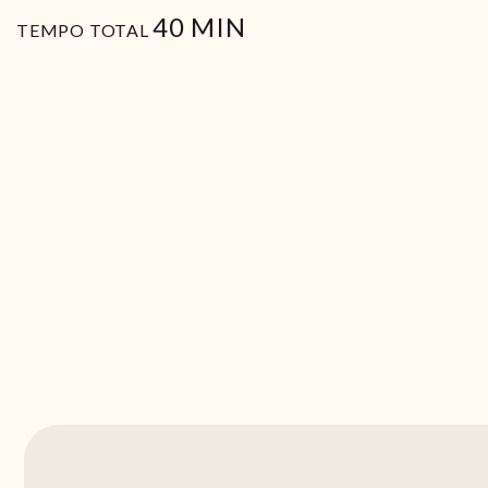
MIN
40
MIN
TEMPO TOTAL