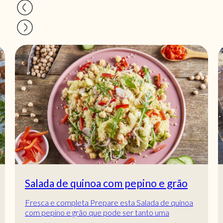
grão
Salada de quinoa, beterraba com
cenoura
quinoa
Para os fãs de quinoa! Se usa este superalimento
ue