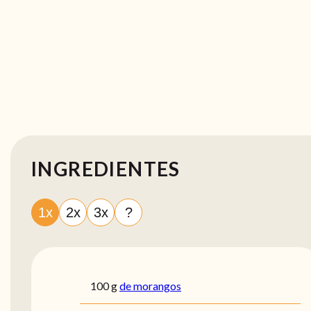
INGREDIENTES
1x
2x
3x
?
100
g
de morangos