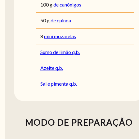
100
g
de canónigos
50
g
de quinoa
8
mini mozarelas
Sumo de limão q.b.
Azeite q.b.
Sal e pimenta q.b.
MODO DE PREPARAÇÃO