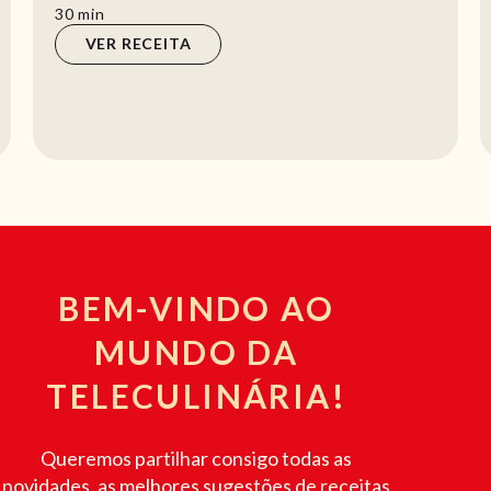
em todos os seus pratos, tem que experimentar
esta deliciosa salada! Além de quinoa, leva a...
min
30
min
VER RECEITA
BEM-VINDO AO
MUNDO DA
TELECULINÁRIA!
Queremos partilhar consigo todas as
novidades, as melhores sugestões de receitas