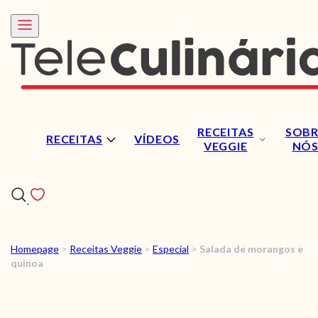
RECEITAS
SOBR
RECEITAS
VÍDEOS
VEGGIE
NÓ
Homepage
>
Receitas Veggie
>
Especial
>
Salada de morangos e
RECEITAS
quinoa
VÍDEOS