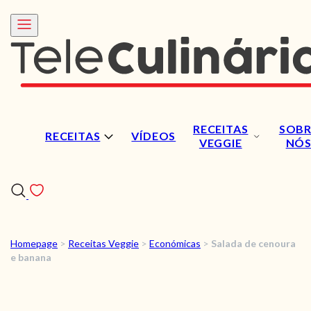
RECEITAS
SOBR
RECEITAS
VÍDEOS
VEGGIE
NÓ
Homepage
>
Receitas Veggie
>
Económicas
>
Salada de cenoura
RECEITAS
e banana
VÍDEOS