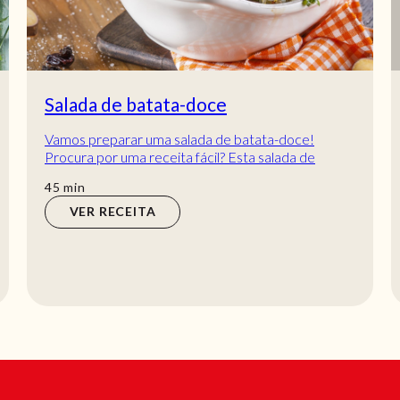
Salada de batata-doce
Vamos preparar uma salada de batata-doce!
Procura por uma receita fácil? Esta salada de
batata-doce é uma delícia e prepara-se em apenas
min
45
min
45...
VER RECEITA