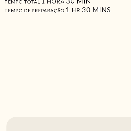
HORA
MIN
1
30
MIN
HORA
TEMPO TOTAL
HORA
MIN
1
30
MINS
HR
TEMPO DE PREPARAÇÃO