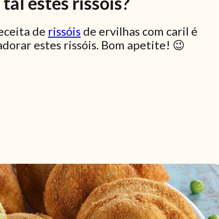
tal estes rissóis?
receita de
rissóis
de ervilhas com caril é
adorar estes rissóis. Bom apetite! 😉