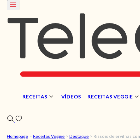
RECEITAS
VÍDEOS
RECEITAS VEGGIE
Homepage
>
Receitas Veggie
>
Destaque
>
Rissóis de ervilhas com