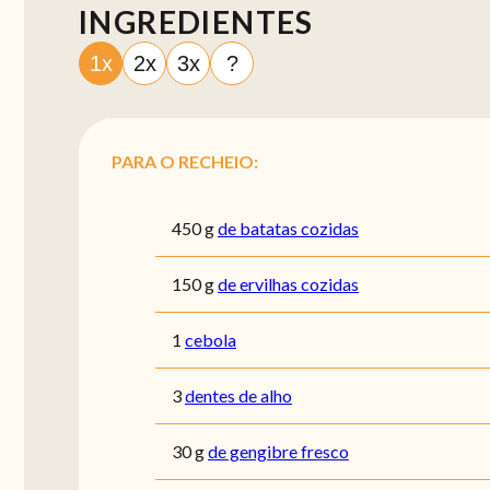
INGREDIENTES
1x
2x
3x
?
PARA O RECHEIO:
450
g
de batatas cozidas
150
g
de ervilhas cozidas
1
cebola
3
dentes de alho
30
g
de gengibre fresco