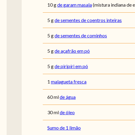
10
g
de garam masala
(mistura indiana de 
5
g
de sementes de coentros inteiras
5
g
de sementes de cominhos
5
g
de açafrão em pó
5
g
de piripíri em pó
1
malagueta fresca
60
ml
de água
30
ml
de óleo
Sumo de 1 limão