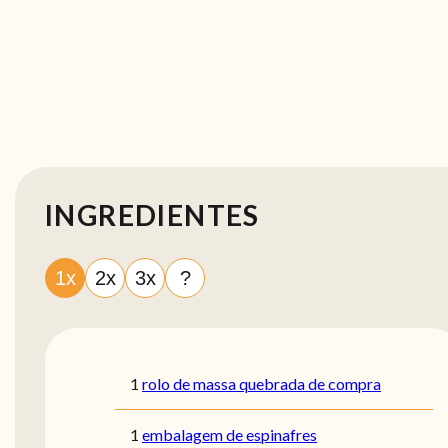
INGREDIENTES
1x
2x
3x
?
1
rolo de massa quebrada de compra
1
embalagem de espinafres