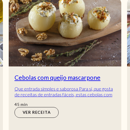
Cebolas com queijo mascarpone
Que entrada simples e saborosa Para si, que gosta
de receitas de entradas fáceis, estas cebolas com
queijo mascarpone não lhe podem escapar!...
min
45
min
VER RECEITA