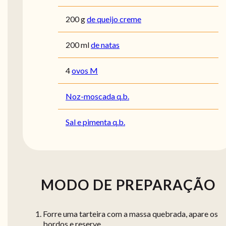
200
g
de queijo creme
200
ml
de natas
4
ovos M
Noz-moscada q.b.
Sal e pimenta q.b.
MODO DE PREPARAÇÃO
Forre uma tarteira com a massa quebrada, apare os
bordos e reserve.