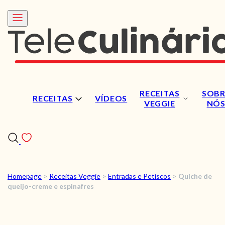
RECEITAS
SOBR
RECEITAS
VÍDEOS
VEGGIE
NÓ
Homepage
>
Receitas Veggie
>
Entradas e Petiscos
>
Quiche de
RECEITAS
queijo-creme e espinafres
VÍDEOS