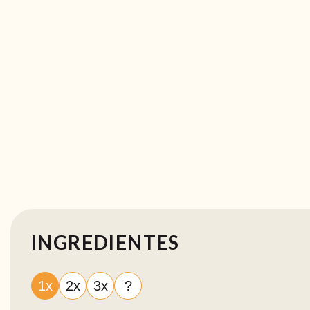
INGREDIENTES
1x
2x
3x
?