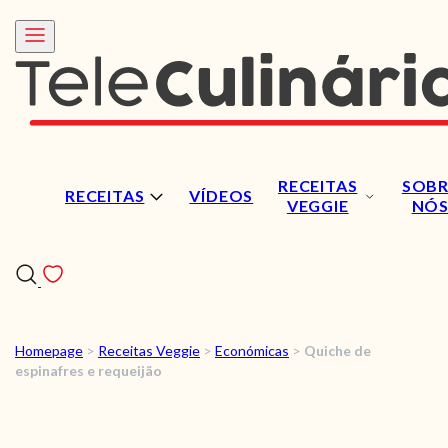
RECEITAS
SOBR
RECEITAS
VÍDEOS
VEGGIE
NÓ
Homepage
>
Receitas Veggie
>
Económicas
>
Quiche de
RECEITAS
espinafres e requeijão
VÍDEOS