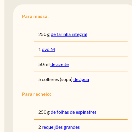
Para massa:
250
g
de farinha integral
1
ovo M
50
ml
de azeite
5
colheres (sopa)
de água
Para recheio:
250
g
de folhas de espinafres
2
requeijões grandes