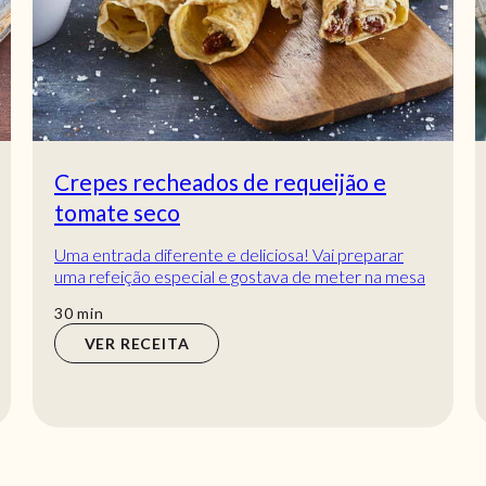
Arroz com legumes e cogumelos
Arroz com legumes e cogumelos, um prato tão
saboroso! Precisa de preparar uma refeição fácil e
rápida? Faça esta receita de Arroz com legume...
min
35
min
VER RECEITA