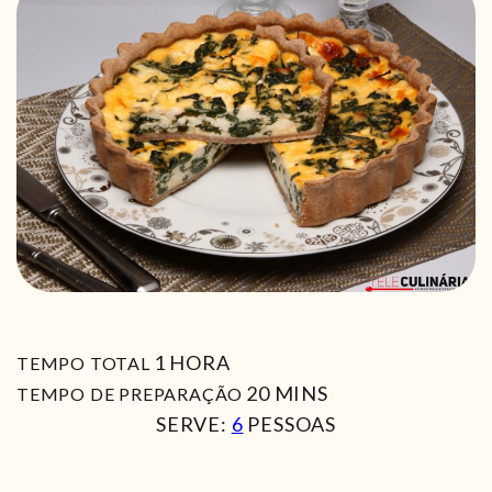
HORA
1
HORA
TEMPO TOTAL
MIN
20
MINS
TEMPO DE PREPARAÇÃO
SERVE:
6
PESSOAS