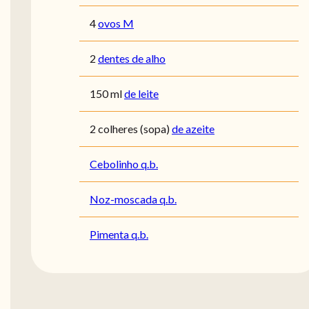
4
ovos M
2
dentes de alho
150
ml
de leite
2
colheres (sopa)
de azeite
Cebolinho q.b.
Noz-moscada q.b.
Pimenta q.b.